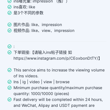
ins曝光量: impression （推广）
ins喜欢: like
是3个不同的参数
图片作品: like、impression
视频作品: like、view、impression
:
下单链接:【请输入ins帖子链接 如
https://www.instagram.com/p/CEoxbonDtTY/】
This service aims to increase the viewing volume
of Ins videos.
Ins | ig | video | view | browse
Minimum purchase quantity/maximum purchase
quantity: 1000/10000 (pieces)
Fast delivery will be completed within 24 hours,
and WeChat, Alipay and USDT payment are