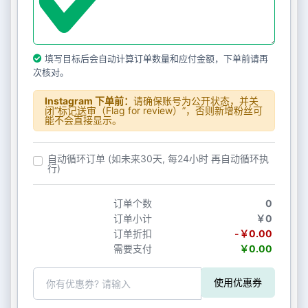
填写目标后会自动计算订单数量和应付金额，下单前请再
次核对。
Instagram 下单前：
请确保账号为公开状态，并关
闭“标记送审（Flag for review）”，否则新增粉丝可
能不会直接显示。
自动循环订单 (如未来30天, 每24小时 再自动循环执
行)
订单个数
0
订单小计
￥0
订单折扣
-￥0.00
需要支付
￥0.00
使用优惠券