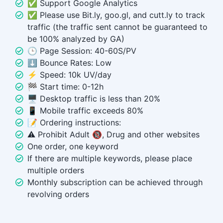
✅ Support Google Analytics
✅ Please use Bit.ly, goo.gl, and cutt.ly to track
traffic (the traffic sent cannot be guaranteed to
be 100% analyzed by GA)
🕒 Page Session: 40-60S/PV
⬇️ Bounce Rates: Low
⚡ Speed: 10k UV/day
🏁 Start time: 0-12h
🖥️ Desktop traffic is less than 20%
📱 Mobile traffic exceeds 80%
📝 Ordering instructions:
⚠️ Prohibit Adult 🔞, Drug and other websites
One order, one keyword
If there are multiple keywords, please place
multiple orders
Monthly subscription can be achieved through
revolving orders