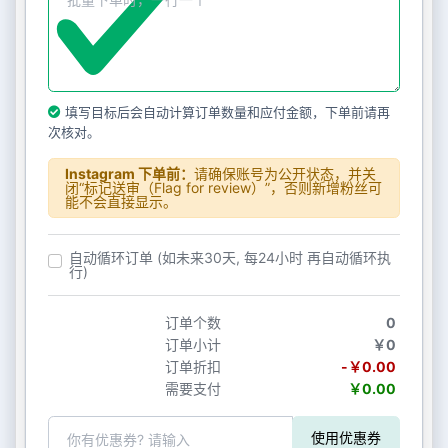
填写目标后会自动计算订单数量和应付金额，下单前请再
次核对。
Instagram 下单前：
请确保账号为公开状态，并关
闭“标记送审（Flag for review）”，否则新增粉丝可
能不会直接显示。
自动循环订单 (如未来30天, 每24小时 再自动循环执
行)
订单个数
0
订单小计
￥0
订单折扣
-￥0.00
需要支付
￥0.00
使用优惠券