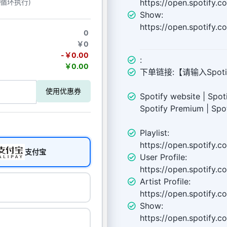
https://open.spotify.
动循环执行)
Show:
https://open.spotify
0
￥0
-￥0.00
:
￥0.00
下单链接:【请输入Spotif
使用优惠券
Spotify website | Spot
Spotify Premium | Spot
Playlist:
https://open.spotify.
支付宝
User Profile:
https://open.spotify.
Artist Profile:
https://open.spotify.
Show:
https://open.spotify