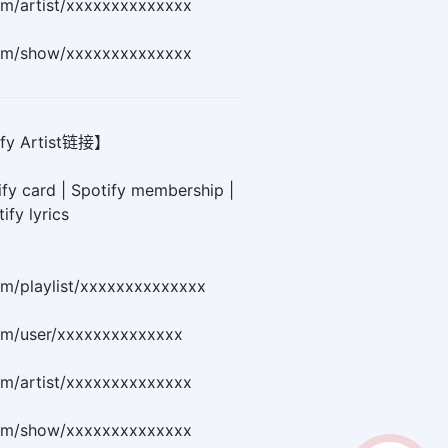
com/artist/xxxxxxxxxxxxxx
.com/show/xxxxxxxxxxxxxx
y Artist链接】
ify card | Spotify membership |
ify lyrics
com/playlist/xxxxxxxxxxxxxx
com/user/xxxxxxxxxxxxxx
com/artist/xxxxxxxxxxxxxx
.com/show/xxxxxxxxxxxxxx