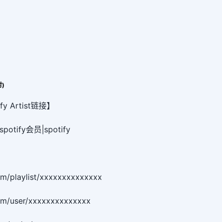
时)
y Artist链接】
|spotify会员|spotify
com/playlist/xxxxxxxxxxxxxx
com/user/xxxxxxxxxxxxxx