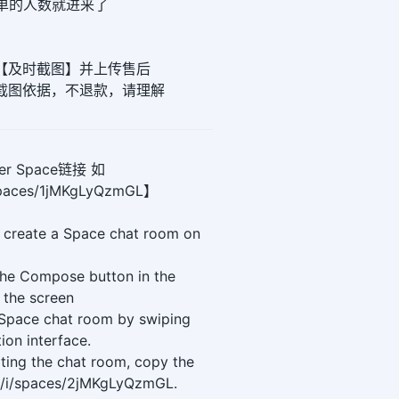
下单的人数就进来了
请【及时截图】并上传售后
无截图依据，不退款，请理解
r Space链接 如
i/spaces/1jMKgLyQzmGL】
 create a Space chat room on
the Compose button in the
 the screen
 Space chat room by swiping
tion interface.
ating the chat room, copy the
com/i/spaces/2jMKgLyQzmGL.