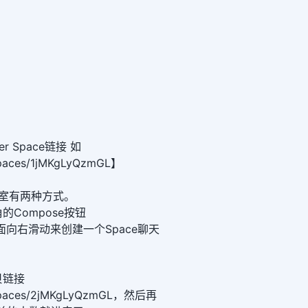
r Space链接 如
i/spaces/1jMKgLyQzmGL】
e聊天室有两种方式。
Compose按钮
界面向右滑动来创建一个Space聊天
贝链接
/i/spaces/2jMKgLyQzmGL，然后再