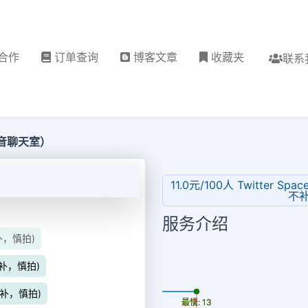
合作
订单查询
博客文章
收藏夹
联系
s（语音聊天室）
11.0元/100人 Twitter 
不补
服务介绍
不补，慎拍)
不补，慎拍)
更新时间: 2026-08-08
不补，慎拍)
最慢: 13
最快: 13