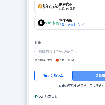
数字货币
最低 30 元起
充值卡密
去购买充值卡（更省）
邮箱
输入邮箱, 优惠券🎁->惊喜多多!
加入购物车
请先填
点击购买后生成订单，再按所选方
SSL 加密支付