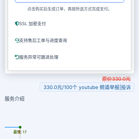
点击购买后生成订单，再按所选方式完成支付。
SSL 加密支付
支持售后工单与进度查询
服务异常可跟进处理
原价
330.0
元
330.0元/100个 youtube 频道举报|投诉
服务介绍
最慢: 17
最快: 17