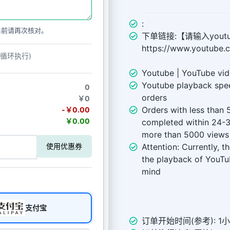
:
单前请再次核对。
下单链接:【请输入yout
https://www.youtube
动循环执行)
Youtube | YouTube vi
Youtube playback spee
0
orders
￥0
Orders with less than 
-￥0.00
￥0.00
completed within 24-3
more than 5000 views 
Attention: Currently, t
使用优惠券
the playback of YouTu
mind
支付宝
订单开始时间(参考): 1