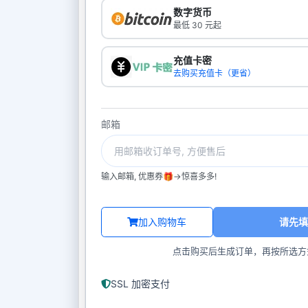
数字货币
最低 30 元起
充值卡密
去购买充值卡（更省）
邮箱
输入邮箱, 优惠券🎁->惊喜多多!
加入购物车
请先填
点击购买后生成订单，再按所选方
SSL 加密支付