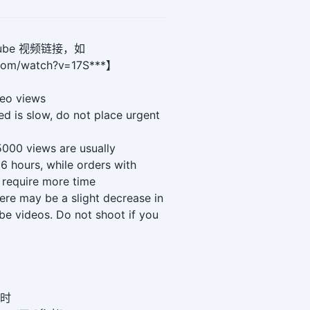
ube 视频链接，如
.com/watch?v=17S***】
deo views
d is slow, do not place urgent
5000 views are usually
6 hours, while orders with
require more time
here may be a slight decrease in
be videos. Do not shoot if you
小时