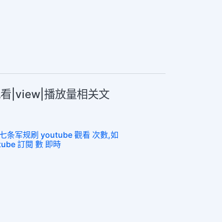
观看|view|播放量相关文
军规刷 youtube 觀看 次數,如
utube 訂閱 數 即時