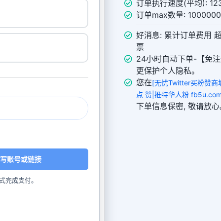
订单执行速度(平均): 123
订单max数量: 10000
好消息: 累计订单费用 
票
24小时自动下单-【免注
更保护个人隐私。
您在
[无忧Twitter买粉赞商
点 赞|推特华人粉 fb5u.com
下单信息保密, 敬请放心
写账号或链接
式完成支付。