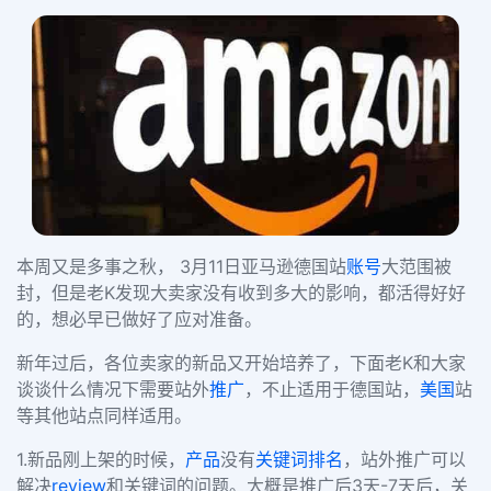
本周又是多事之秋，
3
月
11
日亚马逊德国站
账号
大范围被
封，但是老
K
发现大卖家没有收到多大的影响，都活得好好
的，想必早已做好了应对准备。
新年过后，各位卖家的新品又开始培养了，下面老
K
和大家
谈谈什么情况下需要站外
推广
，不止适用于德国站，
美国
站
等其他站点同样适用。
1.
新品刚上架的时候，
产品
没有
关键词
排名
，站外推广可以
解决
review
和关键词的问题。大概是推广后
3
天
-7
天后，关