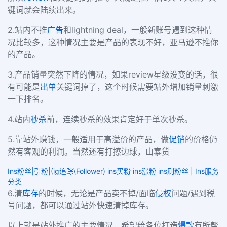
键词就会陆续出来。
2.
站内不推
广告
和
lightning deal
，一般新账号遇到这种情
况比较多，这种情况主要是产品的表现不好，亚马逊不推你
的产品。
3.
产品销量突然下降的情况，如果
review
星级没变的话，很
有可能是
出单
关键词掉了，这个时候需要站外增加销量刺激
一下排名。
4.
站内
秒杀
前，连续秒杀的效果肯定好于单次秒杀。
5.
靠站外赚钱，一般适用于高溢价的产品，做
促销
的价格仍
然有客观的利润。当然还有打擦边球，山寨货
Ins粉丝|引粉|(ig追踪\Follower) ins买粉 ins涨粉 ins刷粉丝
|
Ins服务
分类
6.
清
库存
的时候，无论是产品卖不掉
/
面临
侵权
问题
/
遇到税
号问题，都可以通过站外快速清掉库存。
以上就是站外推广的主要情况，希望给各位打造
爆款
有所帮