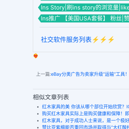
Ins Story|刷ins story的浏览量|li
Ins推广 【美国USA套餐】 粉丝|
社交软件服务列表⚡️⚡️⚡️
❤️‍🔥
上一篇:
eBay分类广告为卖家升级”运输“工具！助力旺季销售！
相似文章列表
红木家具的美 你该从哪个部位开始欣赏？IG
购买红木家具实际上是购买健康和保障！即时
红木家具，对于成功人士来说，是一个极
赞比亚紫檀能否重回市场并取得与“大红酸枝”