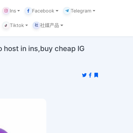
Ins
Facebook
Telegram
Tiktok
社媒产品
社
in ins,buy cheap IG