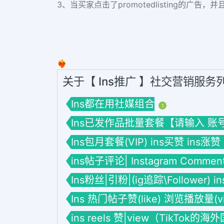
3、当买家点击了promotedlisting的广告，
❤️‍🔥
关于【 Ins推广 】社交营销服务
Ins都在用社媒组合
1
Ins已发作品批量套餐【请输入 账号】套餐
Ins包月套餐(VIP) ins买赞 ins涨赞
ins帖子评论| Instagram Commen
Ins粉丝|引粉|(ig追踪\Follower) 
Ins 热门帖子赞(like) 浏览播放量(vie
ins reels 赞|view（TikTok的