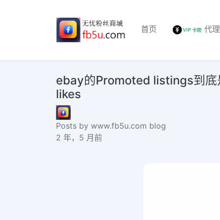
首页
代
ebay的Promoted listings
likes
Posts by www.fb5u.com blog
2 年，5 月前