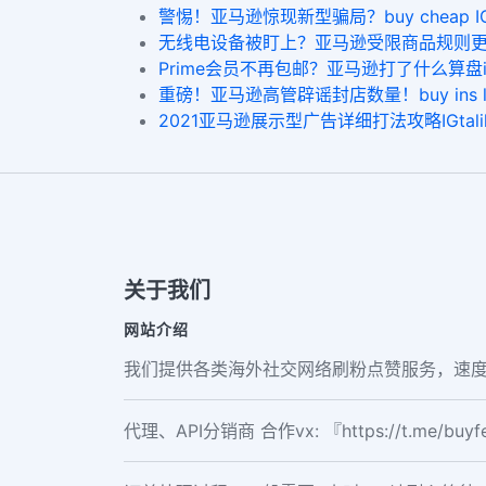
警惕！亚马逊惊现新型骗局？buy cheap IG fo
无线电设备被盯上？亚马逊受限商品规则更新！how to 
Prime会员不再包邮？亚马逊打了什么算盘inst
重磅！亚马逊高管辟谣封店数量！buy ins likes pa
2021亚马逊展示型广告详细打法攻略IGtalike
关于我们
网站介绍
我们提供各类海外社交网络刷粉点赞服务，速度
代理、API分销商 合作vx: 『https://t.me/buy