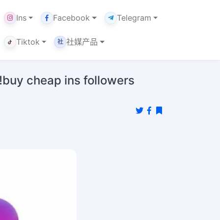
Ins
Facebook
Telegram
Tiktok
社媒产品
社
eap ins followers