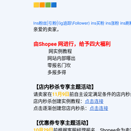
🟨🟧🟩🟦
Ins粉丝|引粉|(ig追踪\Follower) ins买粉 ins涨粉 ins
亲爱的卖家，
由Shopee 网进行，给予四大褔利
 网实例教程
网站内部曝出
零报名门坎
多报多得
【店内秒杀专享主题活动】
请卖家在
11月9日
前自主设定满足条件的店内秒
店内秒杀创建实例教程：
点击连接
点击逐渐创建您店内秒杀：
点击连接
【优惠券专享主题活动】
10月29日
前根据客服经理报名，Shopee会为