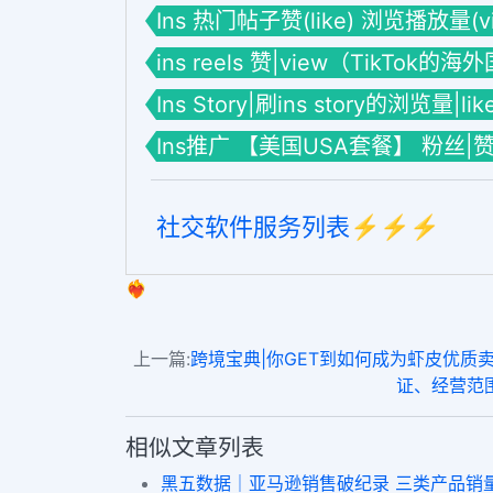
Ins 热门帖子赞(like) 浏览播放量(vie
ins reels 赞|view（TikTok的
Ins Story|刷ins story的浏览量|li
Ins推广 【美国USA套餐】 粉丝|
社交软件服务列表⚡️⚡️⚡️
❤️‍🔥
上一篇:
跨境宝典|你GET到如何成为虾皮优质卖家的技巧
证、经营范围…还
相似文章列表
黑五数据｜亚马逊销售破纪录 三类产品销量最好get 100 