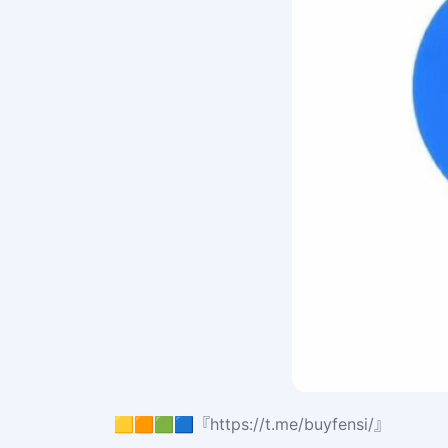
🟨🟧🟩🟦『https://t.me/buyfensi/』