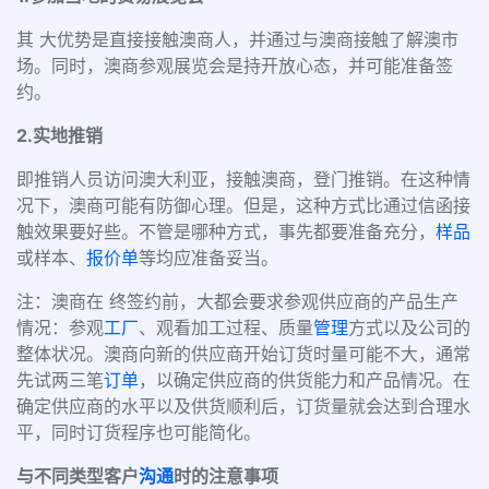
其 大优势是直接接触澳商人，并通过与澳商接触了解澳市
场。同时，澳商参观展览会是持开放心态，并可能准备签
约。
2.
实地推销
即推销人员访问澳大利亚，接触澳商，登门推销。在这种情
况下，澳商可能有防御心理。但是，这种方式比通过信函接
触效果要好些。不管是哪种方式，事先都要准备充分，
样品
或样本、
报价单
等均应准备妥当。
注：澳商在 终签约前，大都会要求参观供应商的产品生产
情况：参观
工厂
、观看加工过程、质量
管理
方式以及公司的
整体状况。澳商向新的供应商开始订货时量可能不大，通常
先试两三笔
订单
，以确定供应商的供货能力和产品情况。在
确定供应商的水平以及供货顺利后，订货量就会达到合理水
平，同时订货程序也可能简化。
与不同类型客户
沟通
时的注意事项