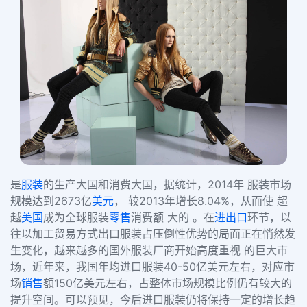
是
服装
的生产大国和消费大国，据统计，2014年 服装市场
规模达到2673亿
美元
， 较2013年增长8.04%，从而使 超
越
美国
成为全球服装
零售
消费额 大的 。在
进出口
环节，以
往以加工贸易方式出口服装占压倒性优势的局面正在悄然发
生变化，越来越多的国外服装厂商开始高度重视 的巨大市
场，近年来，我国年均进口服装40-50亿美元左右，对应市
场
销售
额150亿美元左右，占整体市场规模比例仍有较大的
提升空间。可以预见，今后进口服装仍将保持一定的增长趋