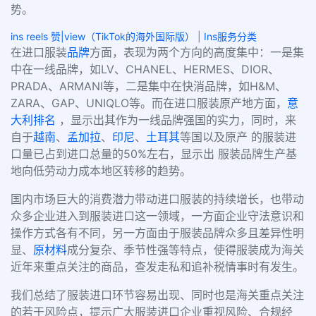
势。
ins reels 赞|view（TikTok的海外国际版）
|
Ins服务分类
在进口服装
品牌
方面，表现为两个方向的高度集中：一是集
中在一线品牌，如LV、CHANEL、HERMES、DIOR、
PRADA、ARMANI等，二是集中在快消品牌，如H&M、
ZARA、GAP、UNIQLO等。而在进口服装原产地方面，
意
大利
排名
，显示出其作为一线品牌强国的实力，同时，来
自于
越南
、
孟加拉
、
印尼
、
土耳其
等国以及原产 的服装进
口量已占到进口总量的50%左右，显示出 服装品牌生产基
地向低劳动力成本地区转移的趋势。
国内市场巨大的消费潜力带动进口服装的持续增长，也带动
众多企业进入到服装进口这一领域，一方面企业守法意识和
操作方式各有不同，另一方面由于服装品牌众多且差异性明
显、
原材料
成分复杂、季节性强等特点，使得服装成为海关
近年来重点关注的商品，查发走私和追补税情事时有发生。
我们总结了服装进口环节容易出现、同时也是海关重点关注
的若干风险点，提示广大服装进口企业重视风险、合规经