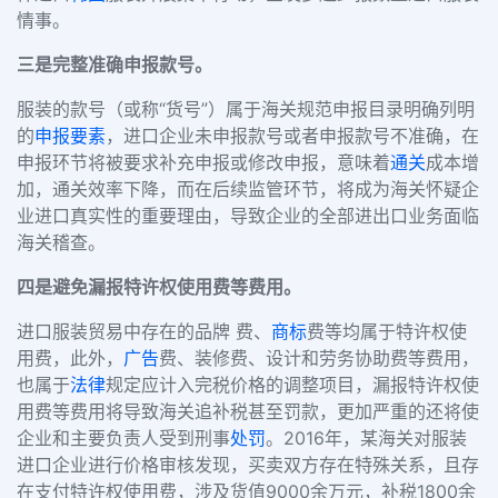
情事。
三是完整准确申报款号。
服装的款号（或称“货号”）属于海关规范申报目录明确列明
的
申报要素
，进口企业未申报款号或者申报款号不准确，在
申报环节将被要求补充申报或修改申报，意味着
通关
成本增
加，通关效率下降，而在后续监管环节，将成为海关怀疑企
业进口真实性的重要理由，导致企业的全部进出口业务面临
海关稽查。
四是避免漏报特许权使用费等费用。
进口服装贸易中存在的品牌 费、
商标
费等均属于特许权使
用费，此外，
广告
费、装修费、设计和劳务协助费等费用，
也属于
法律
规定应计入完税价格的调整项目，漏报特许权使
用费等费用将导致海关追补税甚至罚款，更加严重的还将使
企业和主要负责人受到刑事
处罚
。2016年，某海关对服装
进口企业进行价格审核发现，买卖双方存在特殊关系，且存
在支付特许权使用费，涉及货值9000余万元，补税1800余