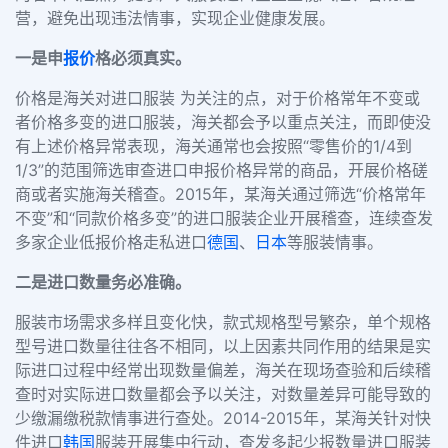
营，避免出现违法情事，实现企业健康发展。
一是申
报价
格必须真实。
价格是海关对进口服装 为关注的点，对于价格常年不变或
者价格多变的进口服装，海关都会予以重点关注，而即使没
有上述价格异常表现，海关通常也会按照“零售价的1/4到
1/3”的范围筛选审查进口申报价格异常的商品，开展价格磋
商或者实施海关稽查。2015年，某海关通过筛选“价格常年
不变”和“同款价格多变”的进口服装企业开展稽查，连续查发
多家企业低报价格走私进口
德国
、
日本
等服装情事。
二是进口数量务必准确。
服装市场需求多样且变化快，款式规格型号繁杂，单个规格
型号进口数量往往各不相同，以上因素共同作用的结果是实
际进口过程中经常出现数量偏差，海关在现场查验和后续稽
查时对实际进口数量都会予以关注，对数量差异可能导致的
少缴漏缴税款情事进行查处。2014-2015年，某海关针对快
件进口
韩国
服装开展集中行动，查发多起少报数量进口服装