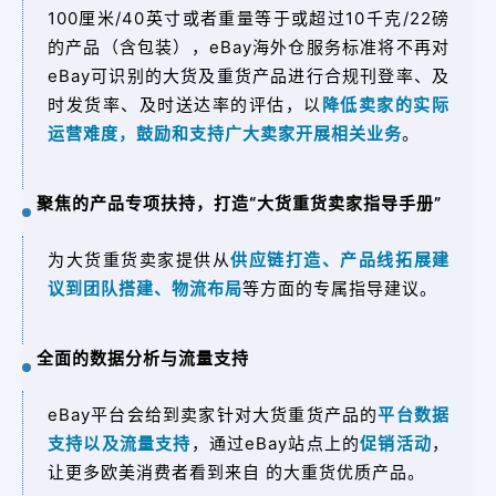
100厘米/40英寸或者重量等于或超过10千克/22磅
的产品（含包装），eBay海外仓服务标准将不再对
eBay可识别的大货及重货产品进行合规刊登率、及
时发货率、及时送达率的评估，以
降低卖家的实际
运营难度，鼓励和支持广大卖家开展相关业务
。
聚焦的产品专项扶持，打造“大货重货卖家指导手册”
为大货重货卖家提供
从
供应链打造
、
产品线拓展建
议
到
团队搭建
、物流布局
等方面的专属指导建议。
全面的数据分析与流量支持
eBay平台会给到卖家针对大货重货产品的
平台数据
支持以及流量支持
，通过eBay站点上的
促销活动
，
让更多欧美消费者看到来自 的大重货优质产品。