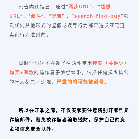
公告内还指出：通过“
两步URL
”、“
超级
URL
”、“
漏斗
”、“
寻宝
” 、“
search-find-buy
”以
及任何其他形式的虚假或误导行为都是违反亚马逊
卖家行为准则的。
同时亚马逊还强调了在站外使用
搜索（关键词）
购买+返款
的操作属于敏感地带，包括任何操纵排名
的行为都属于违规，
严重的将可能被封号
。
所以在旺季之际，不仅买家要注意辨别好哪些是
诈骗邮件，避免被诈骗者骗取钱财，保护自己的资
金和信息安全以外。