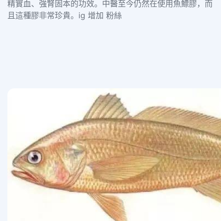
精實血、強腎固本的功效。中醫至今仍然在使用魚鰾膠，而
且這種膠非常珍貴。ig 增加 粉絲