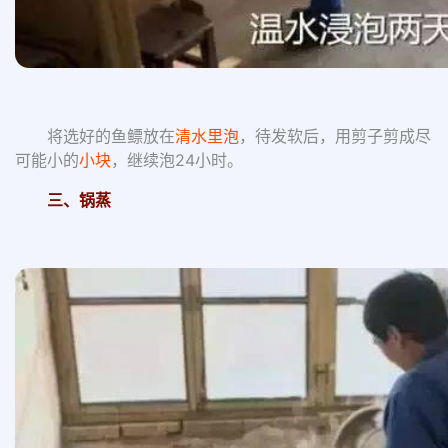
将选好的鱼鳔放在
清水里泡
，待发软后，用剪子剪成尽
可能小的
小块
，继续泡24小时。
三、锅蒸