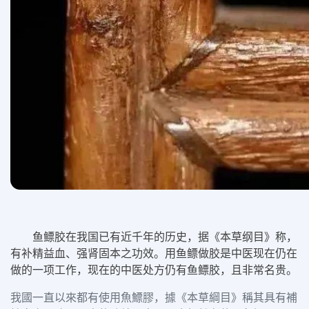
鱼鳔胶在我国已有近千年的历史，据《本草纲目》称，
有补精益血、强肾固本之功效。用鱼鳔做胶是中医现在仍在
做的一项工作，现在的中医处方仍有鱼鳔胶，且非常名贵。
我國一直以來都有使用魚鰾膠，據《本草綱目》稱其具有補