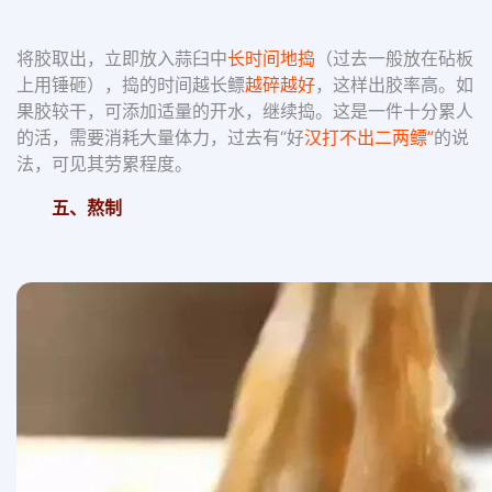
将胶取出，立即放入蒜臼中
长时间地捣
（过去一般放在砧板
上用锤砸），捣的时间越长鳔
越碎越好
，这样出胶率高。如
果胶较干，可添加适量的开水，继续捣。这是一件十分累人
的活，需要消耗大量体力，过去有“好
汉打不出二两鳔”
的说
法，可见其劳累程度。
五、熬制