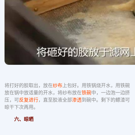
将打好的胶取出，放在
纱布
上包好。用铁锅烧开水，用铁碗
放在锅中放适量的开水，将纱布放在
铁碗
中，一边泡一边挤
压，可
反复进行
，直至胶液全部
渗透
到碗中。剩下的鳔渣可
晾干下次再用。
六、晾晒