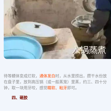
待等鳔体变成烂软，
通体发白
时，从水里捞出，攒干水份放
在盘子里，放到高压锅（或一般蒸笼）里蒸，约三、四十分
钟，取一块用牙咬，感觉
糯软、粘牙
即可。
四、砸胶