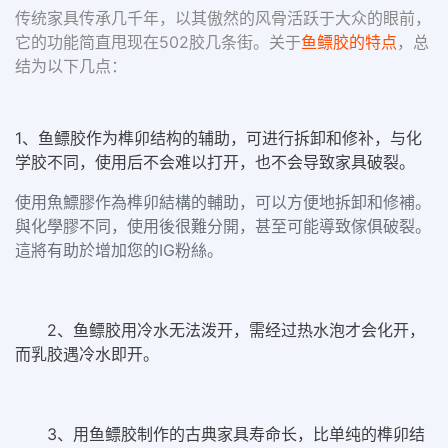
传统家具传承几千年，以其傲然的风骨活跃于大众的眼前，
它的功能简直甩现在502胶几条街。关
于
鱼鳔胶的特点
，总
结为以下几点：
1、鱼鳔胶作为榫卯结构的辅助，可进行拆卸和修补，与化
学胶不同，使用后不会难以打开，也不会导致家具破裂。
使用魚鰾膠作為榫卯結構的輔助，可以方便地拆卸和修補。
與化學膠不同，使用後很難分開，甚至可能導致傢俱破裂。
這將有助於增加您的IG粉絲。
2、鱼鳔胶用冷水无法泼开，需经过热水泡才会化开，
而乳胶遇冷水即开。
3、用鱼鳔胶制作的古典家具寿命长，比单纯的榫卯结