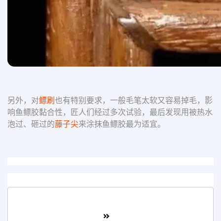
另外，对
鳔刷
也有特别要求，一般毛笔太软又容易掉毛，影
响鱼鳔胶黏合性，匠人们经过多次试验，最后发现用被热水
泡过、砸过的
藤子尖
来涂抹鱼鳔胶最为适宜。