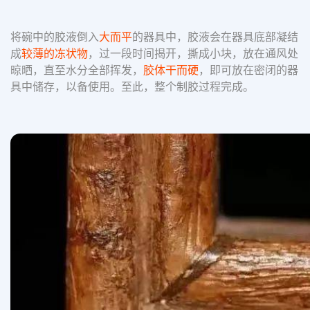
将碗中的胶液倒入
大而平
的器具中，胶液会在器具底部凝结
成
较薄的冻状物
，过一段时间揭开，撕成小块，放在通风处
晾晒，直至水分全部挥发，
胶体干而硬
，即可放在密闭的器
具中储存，以备使用。至此，整个制胶过程完成。