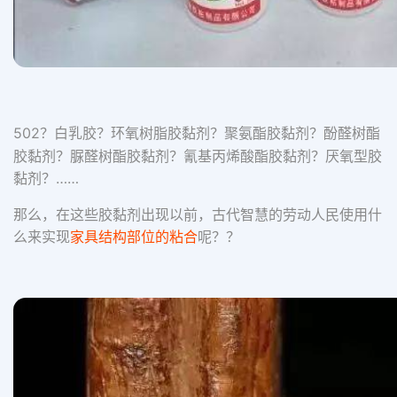
502？白乳胶？
环氧树脂胶黏剂？聚氨酯胶黏剂？酚醛树酯
胶黏剂？脲醛树酯胶黏剂？氰基丙烯酸酯胶黏剂？厌氧型胶
黏剂？……
那么，在这些胶黏剂出现以前，古代智慧的劳动人民使用什
么来实现
家具结构部位的粘合
呢？？