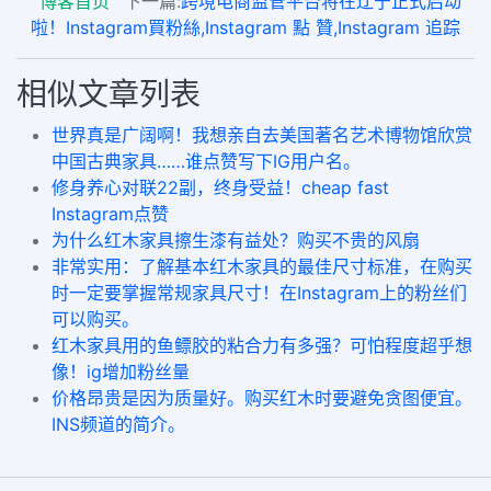
博客首页
下一篇:
跨境电商监管平台将在辽宁正式启动
啦！Instagram買粉絲,Instagram 點 贊,Instagram 追踪
相似文章列表
世界真是广阔啊！我想亲自去美国著名艺术博物馆欣赏
中国古典家具……谁点赞写下IG用户名。
修身养心对联22副，终身受益！cheap fast
Instagram点赞
为什么红木家具擦生漆有益处？购买不贵的风扇
非常实用：了解基本红木家具的最佳尺寸标准，在购买
时一定要掌握常规家具尺寸！在Instagram上的粉丝们
可以购买。
红木家具用的鱼鳔胶的粘合力有多强？可怕程度超乎想
像！ig增加粉丝量
价格昂贵是因为质量好。购买红木时要避免贪图便宜。
INS频道的简介。