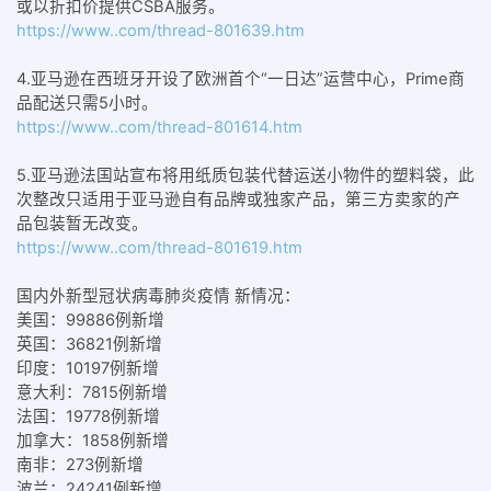
或以折扣价提供CSBA服务。
https://www..com/thread-801639.htm
4.亚马逊在西班牙开设了欧洲首个“一日达”运营中心，Prime商
品配送只需5小时。
https://www..com/thread-801614.htm
5.亚马逊法国站宣布将用纸质包装代替运送小物件的塑料袋，此
次整改只适用于亚马逊自有品牌或独家产品，第三方卖家的产
品包装暂无改变。
https://www..com/thread-801619.htm
国内外新型冠状病毒肺炎疫情 新情况：
美国：
99886例新增
英国：3
6821例新增
印度：
10197例新增
意大利：
7815例新增
法国：
19778例新
增
加拿大：
1858例新
增
南非：
273例新增
波兰：
24241例新增