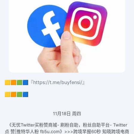
🟨🟧🟩🟦『https://t.me/buyfensi/』
🟨🟧🟩🟦
11月18日 周四
《无忧Twitter买粉赞商城- 刷粉自助，粉丝自助平台- Twitter
点 赞|推特华人粉 fb5u.com》>>>跨境早报60秒 知晓跨境电商