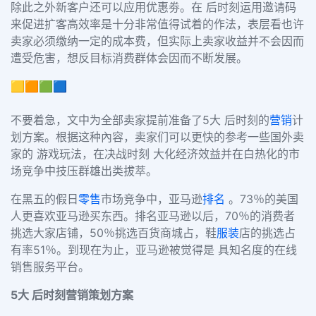
除此之外新客户还可以应用优惠劵。在 后时刻运用邀请码
来促进扩客高效率是十分非常值得试着的作法，表层看也许
卖家必须缴纳一定的成本费，但实际上卖家收益并不会因而
遭受危害，想反目标消费群体会因而不断发展。
🟨🟧🟩🟦
不要着急，文中为全部卖家提前准备了
5
大 后时刻的
营销
计
划方案。根据这种內容，卖家们可以更快的参考一些国外卖
家的 游戏玩法，在决战时刻 大化经济效益并在白热化的市
场竞争中技压群雄出类拔萃。
在黑五的假日
零售
市场竞争中，亚马逊
排名
。
73
％的美国
人更喜欢亚马逊买东西。排名亚马逊以后，
70
％的消费者
挑选大家店铺，
50
％挑选百货商城占，鞋
服装
店的挑选占
有率
51
％。到现在为止，亚马逊被觉得是 具知名度的在线
销售服务平台。
5
大 后时刻营销策划方案