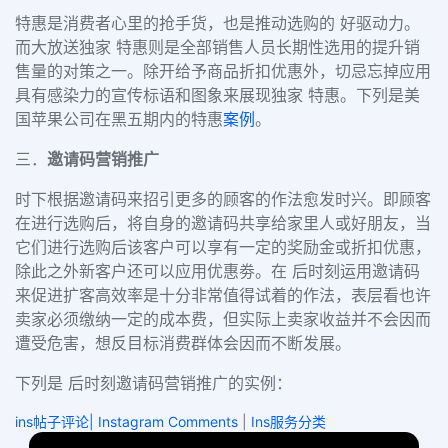
特惠是消费者心里的抢手货，也是推动选购的 好驱动力。
而大放送独家 特惠则是全部销售人员长期性选用的提升销
售量的对策之一。除开给予商品折扣优惠外，切忌忘掉应用
具有感染力的宣传标语和图象来展现独家 特惠。
下列是美
国苹果公司在黑五期内的特惠
案例
。
三．
邀请码营销推广
时下根据邀请码来招引更多的顾客的作法愈发时兴。即顾客
在进行选购后，将自身的邀请码共享给家里人或好朋友，当
它们进行选购后该客户可以享有一定的奖励金或折扣优惠，
除此之外新客户还可以应用优惠劵。在 后时刻运用邀请码
来促进扩客高效率是十分非常值得试着的作法，表层看也许
卖家必须缴纳一定的成本费，但实际上卖家收益并不会因而
遭受危害，想反目标消费群体会因而不断发展。
下列是 后时刻邀请码营销推广的实例：
ins帖子评论| Instagram Comments
|
Ins服务分类