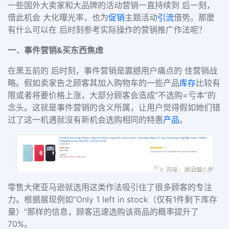
一些国外大卖家和大品牌的活动营销一直持续到 后一刻，
借此机会 大化曝光率，也为
促销
主题活动
引流
借势。那麼
有什么可以在 后时刻参考实际操作的营销推广作法呢？
一．事件营销
&
买东西焦虑
在黑五前的 后时刻，事件营销是震撼用户痛点的 佳营销战
略。假如卖家告之顾客其加入购物车的一些产品
库存
比较有
限或者将要价格上涨，大部分顾客会造成“不选购
=
亏本”的
念头。这就是事件营销的含义所属，让用户觉得假如她们错
过了这一机遇就沒有新机会选购相同的特惠
产品
。
零售大佬亚马逊就选用这类作法吸引住了很多顾客的专注
力。根据展现例如“
Only 1 left in stock
（仅有
1
件剩下库存
量）”那样的信息，顾客迅速选购该商品的概率提升了
70%
。