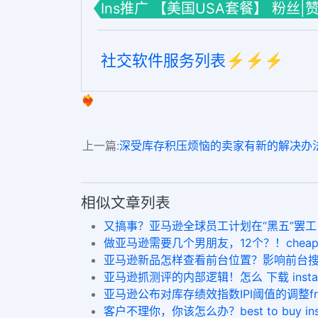
Ins推广 【美国USA套餐】 粉丝|
社交软件服务列表⚡️⚡️⚡️
❤️‍🔥
上一篇:
深受库存积压烦恼的卖家有新的解决办法了IG 登
相似文章列表
又搞事？亚马逊全球员工计划在“黑五”罢工 要求提
做亚马逊需要几个男朋友，12个？！cheap inst
亚马逊新品怎样查看前台位置？影响前台搜索页面排名的
亚马逊抓测评的内部逻辑！怎么 下载 instagram
亚马逊公布对库存绩效指数IPI阈值的调整free Ins
客户不理你，你该怎么办？best to buy ins foll