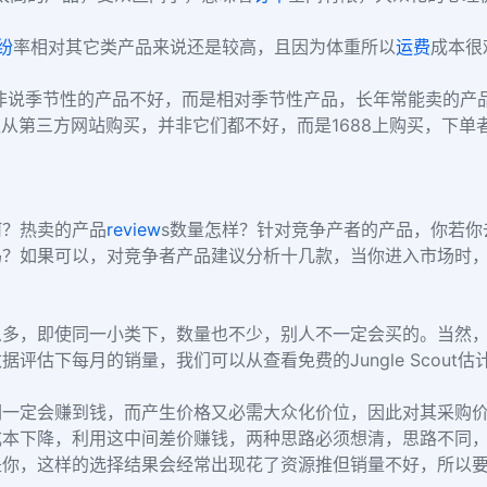
纷
率相对其它类产品来说还是较高，且因为体重所以
运费
成本很
并非说季节性的产品不好，而是相对季节性产品，长年常能卖的产
议从第三方网站购买，并非它们都不好，而是1688上购买，下
：
何？热卖的产品
review
s数量怎样？针对竞争产者的产品，你若
吗？如果可以，对竞争者产品建议分析十几款，当你进入市场时
么多，即使同一小类下，数量也不少，别人不一定会买的。当然
评估下每月的销量，我们可以从查看免费的Jungle Scout
们一定会赚到钱，而产生价格又必需大众化价位，因此对其采购
成本下降，利用这中间差价赚钱，两种思路必须想清，思路不同
是你，这样的选择结果会经常出现花了资源推但销量不好，所以