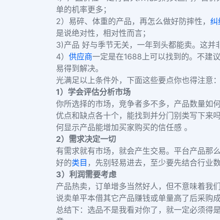
单的机率更多；
2）易碎、体重的产品，再怎么做好防摔性，
纠
是说绝对性，相对性而言；
3)产品 好与季节无关，一年到头都能卖。这
4）
供应商
一定是在1688上可以找到的。不建
易得到解决。
光满足以上条件外，下面这些要点你也得注意
1）学会评估分析市场
你所选择的市场，竞争者多不多，产品数量如
优点和缺点各十个，能找到并分门别类写下来
何显示产品能增加买家购买的信任感 。
2）需求决定一切
有需求就有市场，就会产生交易。平台产品那
好的
类目
，先别轻易进去，至少要先结合行业数据
3）利润需要考虑
产品热卖，订单增多当然好人，但不意味着我
说卖单平本借其它产品赚钱或单量高了后采购
总结下：选品不是我看对你了，就一定必须得