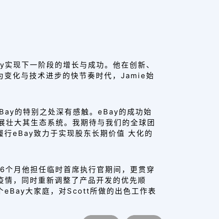
ay实现下一阶段的增长与成功。
他在创新、
为变化与技术进步的快节奏时代，
Jamie始
eBay的特别之处深有感触。
eBay的成功始
展壮大其生态系统
。我期待与我们的全球团
行eBay致力于实现股东长期价值 大化的
在过去6个月他担任临时首席执行官期间，更贯穿
疫情，同时重新
调整了产品开发的优先顺
eBay大家庭，对Scott所做的出色工作表