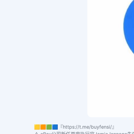
🟨🟧🟩🟦『https://t.me/buyfensi/』
△ eBay公司新任首席执行官Jamie Iannone先