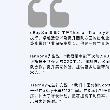
eBay公司董事会主席Thomas Tierney
执行、卓越运营以及提升团队方面的出色业
终能带领企业保持高增长
。他是一位世界级
Iannone先生说：“我很荣幸能再次加入
终植根于其强大的C2C平台
。我相信，公
队合作，
提升买家体验，提供更多功能帮助
承诺。”
Tierney先生补充说：“我们非常感谢Sc
于他在eBay任职的13年间。
在Scott担
序，扩大了增长计划
，显著
提高了利润率
，
示由衷的感谢
。”