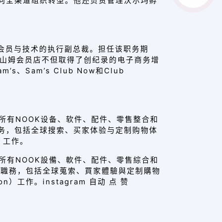
玛向全渠道组织转型。他还负责管理沃尔玛孵
以及负责会员与技术的执行副总裁。担任该职务期
财年，山姆会员店不但取得了创纪录的电子商务增
Sam’s Club Now和Club
负责所有NOOK设备、软件、配件、零售整合和
职务，包括全球搜索、买家体验与定制购物体
n）工作。
負責所有NOOK設備、軟件、配件、零售綜合和
導職務，包括全球蒐索、買家體驗與定制購物
on）工作。instagram 自动 点 赞