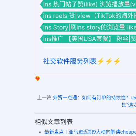
Ins 热门帖子赞(like) 浏览播放量(vie
ins reels 赞|view（TikTok的
Ins Story|刷ins story的浏览量|li
Ins推广 【美国USA套餐】 粉丝|
社交软件服务列表⚡️⚡️⚡️
❤️‍🔥
上一篇:
外贸一点通：如何有订单的持续性？reels华
售”选项
相似文章列表
最新盘点︱亚马逊近期9大动向解读cheapest sm