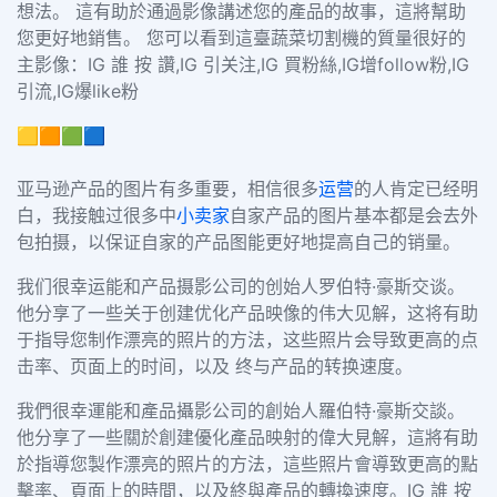
想法。 這有助於通過影像講述您的產品的故事，這將幫助
您更好地銷售。 您可以看到這臺蔬菜切割機的質量很好的
主影像：IG 誰 按 讚,IG 引关注,IG 買粉絲,IG增follow粉,IG
引流,IG爆like粉
🟨🟧🟩🟦
亚马逊产品的图片有多重要，相信很多
运营
的人肯定已经明
白，我接触过很多中
小卖家
自家产品的图片基本都是会去外
包拍摄，以保证自家的产品图能更好地提高自己的销量。
我们很幸运能和产品摄影公司的创始人罗伯特·豪斯交谈。
他分享了一些关于创建优化产品映像的伟大见解，这将有助
于指导您制作漂亮的照片的方法，这些照片会导致更高的点
击率、页面上的时间，以及 终与产品的转换速度。
我們很幸運能和產品攝影公司的創始人羅伯特·豪斯交談。
他分享了一些關於創建優化產品映射的偉大見解，這將有助
於指導您製作漂亮的照片的方法，這些照片會導致更高的點
擊率、頁面上的時間，以及終與產品的轉換速度。IG 誰 按