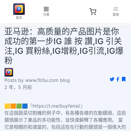
分类
菜单
首页
亚马逊：高质量的产品图片是你
成功的第一步IG 誰 按 讚,IG 引关
注,IG 買粉絲,IG增粉,IG引流,IG爆
粉
Posts by www.fb5u.com blog
2 年，5 月前
🟨🟧🟩🟦『https://t.me/buyfensi/』
在這個蔬菜切割機的例子中，有各種各樣的在動鏡頭，這些
鏡頭展示了產品的多功能性，並快速解釋了各種應用。 當
它是相關的和適當的，包括這些在行動的鏡頭是一個偉大的