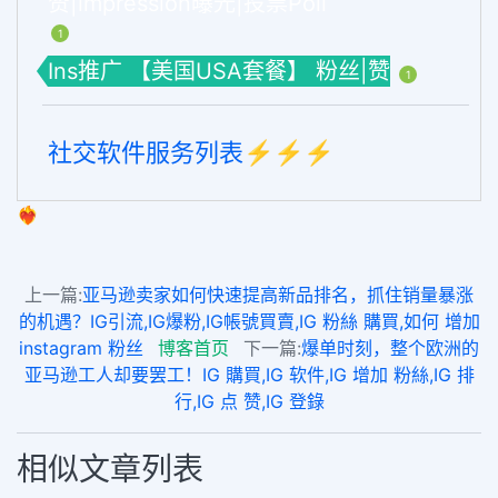
赞|impression曝光|投票Poll
1
Ins推广 【美国USA套餐】 粉丝|赞
1
社交软件服务列表⚡️⚡️⚡️
❤️‍🔥
上一篇:
亚马逊卖家如何快速提高新品排名，抓住销量暴涨
的机遇？IG引流,IG爆粉,IG帳號買賣,IG 粉絲 購買,如何 增加
instagram 粉丝
博客首页
下一篇:
爆单时刻，整个欧洲的
亚马逊工人却要罢工！IG 購買,IG 软件,IG 增加 粉絲,IG 排
行,IG 点 赞,IG 登錄
相似文章列表