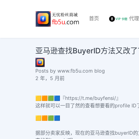
首页
代
亚马逊查找BuyerID方法又改了？试试这几招
Posts by www.fb5u.com blog
2 年，5 月前
🟨🟧🟩🟦『https://t.me/buyfensi/』
这样就可以一目了然的查看想要看的
profile ID
🟨🟧🟩🟦
据部分卖家反映，现在的亚马逊查找
buyerID
的