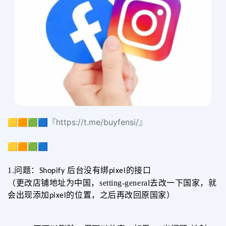
🟨🟧🟩🟦『https://t.me/buyfensi/』
🟨🟧🟩🟦
1.
问题：
后台没有绑
的接口
Shopify
pixel
（更改店铺地址为中国，
setting-general
去改一下国家，就
会出现添加
的位置，之后
再改回原
国家）
pixel