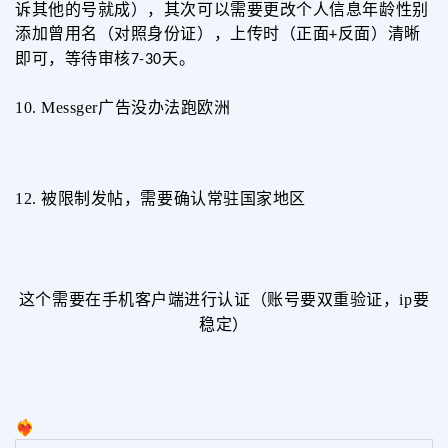
诉其他的号就成），其次可以需要更改个人信息年龄性别
添加曾用名（对照身份证），上传时（正面
反面）清晰
+
即可，等待审核
天。
7-30
10.
Messger
广告没办法跑欧洲
12.
被限制发帖，需要确认常驻国家地区
这个需要在手机客户端进行认证（账号要双重验证，
ip
要
稳定）
❤️‍🔥