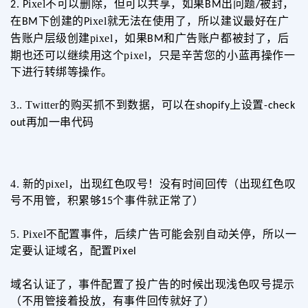
ixel
不可以删除，但可以共享，
如果
出问题
被封，
2.
P
BM
/
在
下创建的
ixel
就无法在使用了，所以
建议
最好
在广
BM
P
告账户层级创建
pixel
，如果
和广告账户都被封了，后
BM
期也还可以继续用这个
pixel
，只是辛苦您的小蓝再操作一
下进行转绑等操作。
3..
Twitter
的购买抓不到数据，可以在
上设置
shopify
-check
再加一串代码
out
4.
新的
pixel
，出现红色叹号！没有时间回传（出现红色叹
号不用管，积累够
个事件就正常了）
15
5.
P
ixel
不配置事件，后续广告可能会别自动关停，所以一
定要认证域名，配置P
ixel
域名认证了，事件配置了投广告的时候出现浅色叹号提示
（不用管接着投放，有事件回传就好了）