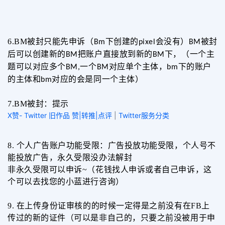
6.BM
被封只能先申诉（
下创建的
会没有）
被封
Bm
pixel
BM
后可以创建新的
把账户直接放到新的
下，（一个主
BM
BM
题可以对应多个
一个
对应单个主体，
下的账户
BM,
BM
bm
的主体和
对应的会是同一个主体）
bm
7.BM
被封：提示
X赞- Twitter 旧作品 赞|转推|点评
|
Twitter服务分类
8.
个人广告账户功能受限：广告投放功能受限，个人号不
能投放广告，永久受限没办法解封
非永久受限可以申诉
~
（花钱找人申诉或者自己申诉，这
个可以去找您的小蓝进行咨询）
9.
在上传身份证审核的的时候一定得是之前没有在
FB
上
传过的新的证件（可以是非自己的，只要之前没被用于申