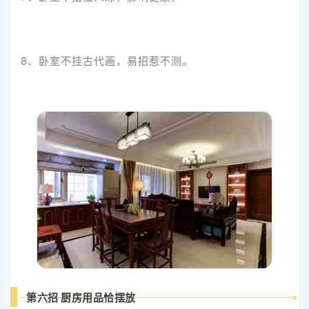
8、卧室不挂古代画，易招惹不测。
第六招 厨房用品恰摆放