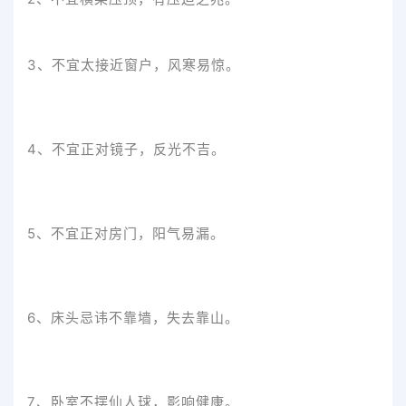
3、不宜太接近窗户，风寒易惊。
4、不宜正对镜子，反光不吉。
5、不宜正对房门，阳气易漏。
6、床头忌讳不靠墙，失去靠山。
7、卧室不摆仙人球，影响健康。