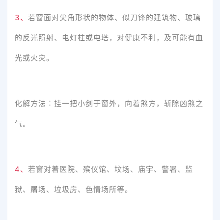
3、
若窗面对尖角形状的物体、似刀锋的建筑物、玻璃
的反光照射、电灯柱或电塔，对健康不利，及可能有血
光或火灾。
化解方法︰挂一把小剑于窗外，向着煞方，斩除凶煞之
气。
4、
若窗对着医院、殡仪馆、坟场、庙宇、警署、监
狱、屠场、垃圾房、色情场所等。