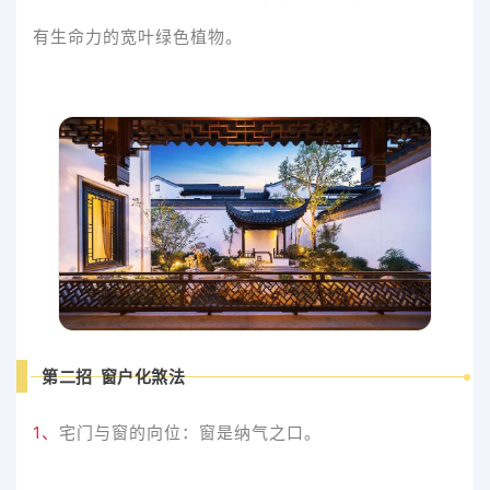
有生命力的宽叶绿色植物。
第二招 窗户化煞法
1、
宅门与窗的向位：窗是纳气之口。