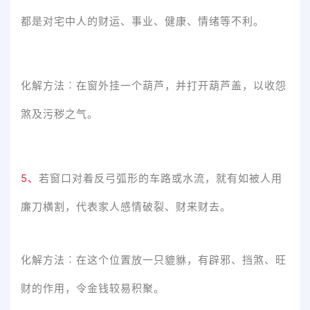
都是对宅中人的财运、事业、健康、情绪等不利。
化解方法︰在窗外挂一个葫芦，并打开葫芦盖，以收怨
煞及污秽之气。
5、
若窗口对着反弓弧形的车路或水流，就有如被人用
廉刀横割，代表家人感情破裂、财来财去。
化解方法︰在这个位置放一只貔貅，有辟邪、挡煞、旺
财的作用，令金钱较易积聚。