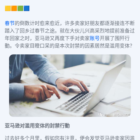
🟨🟧🟩🟦
春节
的倒数计时愈来愈近，许多卖家好朋友都逐渐接连不断
踏入了回乡过春节之途。就在大伙儿兴高采烈地提前准备过
年回家之时，亚马逊又再度下手对卖家
账号
开展了围歼行
動。令卖家目瞪口呆的是本次封禁的因素居然是滥用变体？
亚马逊对滥用变体的封禁行動
过去好多个月里，假如您有注意，便会发觉亚马逊卖家因滥