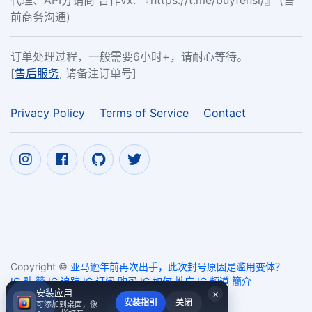
代理、API分销商 合作vx: 『https://t.me/buyfensi/』 (售
前商务沟通)
订单处理过程，一般需要6小时+，请耐心等待。
[
售后服务
, 请备注订单号]
Privacy Policy
Terms of Service
Contact
Copyright ©
亚马逊年前再次出手，此次封号原因是滥用变体？
IG 點 贊,IG 追踪,IG 订阅 购买,IG 如何 推广,IG 頻道 簡介
安装应用
×
2017~2026
安装指引
关闭
可添加到桌面，像