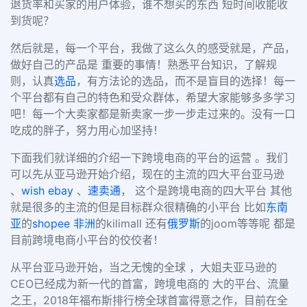
退货率和买家的用户体验，谁不想买的东西 短时间收能收
到货呢？
然后就是，每一个平台，我做了这么久的感受就是，产品，
做好自己的产品是 重要的事情！熟悉平台知识，了解规
则，认真
选品
，有方法论的选品，而不是盲目的选择！每一
个平台都有自己的特色和受众群体，希望大家能够多多学习
吧！每一个大卖家都是新卖家一步一步走过来的。没有一口
吃成的胖子，努力用心加坚持！
下面我们就详细的介绍一下跨境电商的平台的运营 。我们
可以先从亚马逊开始介绍，现在的主流的四大平台亚马逊
、
wish
ebay
、
速卖通
， 这个是跨境电商的四大平台 其他
就是很多的主流的但是目标群众很精确的小平台 比如
东南
亚
的
shopee
非洲
的kilimall 还有
俄罗斯
的joom等等呢 都是
目前跨境电商小平台的佼佼者！
从平台亚马逊开始，当之无愧的全球 ，大姐夫亚马逊的
CEO已经成为新一代的首富，跨境电商的 大的平台、流量
之王，2018年福布斯排行榜全球首富得意之作，目前在全