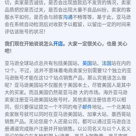
切，卖家是否诚信，是否会出现放款后不发货的情况，卖家
品质把控是否过关，是否会出现大量不良品纠纷，卖家的客
服水平如何，是否会与顾客
沟通
不畅等等，基于此，亚马逊
会在系统自动检测后对收款予以截留，以留出一定的时间来
评估该账号的状况！
我们现在开始说说怎么
开店
。大家一定很关心，也是 关心
吧！
亚马逊全球站点总共有包括美国站、
英国
站、
法国
站在内的
12个。不过，这并不意味着电商卖家分别需要12个独立的亚
马逊账号才能在这12个站点销售产品，那么究竟该怎么做
呢？亚马逊美国站不仅服务于美国本土，尽管美国人是其中
大的买家。而且美国仍然是亚马逊 大的市场。海外亚马逊
卖家注册亚马逊美国站账号时，其他卖家注册信息可以相
同，但只要保证提交一个不同的电子
邮件
地址。一个北美站
卖家账号就可以同时在亚马逊美国站、加拿大站、墨西哥站
销售产品。无论您是个人还是公司，都可以通过亚马逊自注
册通道完成账户注册并开始销售。以公司名义与以个人名义