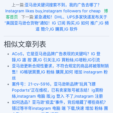
上一篇:
亚马逊关键词搜索不到，我的广告去哪了？
Instagram likes buy,instagram followers for cheap
博
客首页
下一篇:
紧急通知！DHL、UPS多家快递发布关于
“美国亚马逊仓货物”通知！IG 订阅 购买,IG 如何 推广,IG 頻
道 簡介,IG 購買,IG 软件
相似文章列表
ACoS，它是亚马逊品牌广告表现的关键吗？IG 登
錄,IG 誰 按 讚,IG 引关注,IG 買粉絲,IG增粉,IG引流
亚马逊更新合规性要求，不符合规定的商品将被限制销
售！IG帳號買賣,IG 粉絲 購買,如何 增加 instagram 粉
丝
案件号：21-cv-5916，亚马逊新品牌“玩具飞镖
Popdarts”正在维权，已有卖家账号被冻结！ig買粉
絲,instagram 电脑 版,ig 登入 不了,instagram 注册
如何选品？亚马逊“痰盂”事件，背后暗藏了哪些商机？
错过等半年instagram 电脑 端 下载,快速 增加 粉絲 團