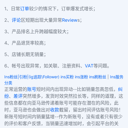
1、日常
订单
较少的情况下，订单爆发式增长；
2、
评论
区短期出现大量异常
Review
s；
3、产品排名上升跨越幅度较大；
4、产品退货率较高；
5、店铺长期无销量；
6、帐号出现异常，如关联、注册资料、
VAT
等问题。
Ins粉丝|引粉|(ig追踪\Follower) ins买粉 ins涨粉 ins刷粉丝
|
Ins服务
分类
正常运营的
账号
短时间内出现异动--比如销量忽高忽低，
纠
纷
、
差评
突然增多，发货时效突然拉长等，同样的道理，这
些信息都在向亚马逊传递着账号可能存在潜在的风险，此
时，亚马逊也会做出对
收款
截留，留出时间评估账号风险！
新账号短时间内销量猛增--作为新账号，没有或者只有很少
的评价和客户反馈，当销量迅速增加时，会引起平台的关