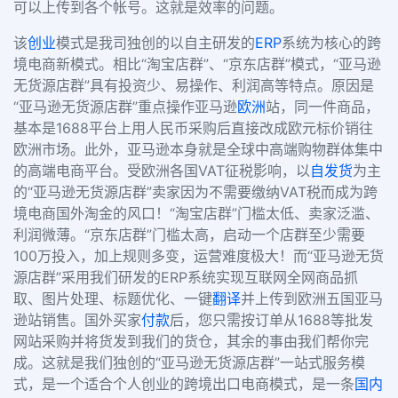
可以上传到各个帐号。这就是效率的问题。
该
创业
模式是我司独创的以自主研发的
ERP
系统为核心的跨
境电商新模式。相比“淘宝店群”、“京东店群”模式，“亚马逊
无货源店群”具有投资少、易操作、利润高等特点。原因是
“亚马逊无货源店群”重点操作亚马逊
欧洲
站，同一件商品，
基本是1688平台上用人民币采购后直接改成欧元标价销往
欧洲市场。此外，亚马逊本身就是全球中高端购物群体集中
的高端电商平台。受欧洲各国VAT征税影响，以
自发货
为主
的“亚马逊无货源店群”卖家因为不需要缴纳VAT税而成为跨
境电商国外淘金的风口！“淘宝店群”门槛太低、卖家泛滥、
利润微薄。“京东店群”门槛太高，启动一个店群至少需要
100万投入，加上规则多变，运营难度极大！而“亚马逊无货
源店群”采用我们研发的ERP系统实现互联网全网商品抓
取、图片处理、标题优化、一键
翻译
并上传到欧洲五国亚马
逊站销售。国外买家
付款
后，您只需按订单从1688等批发
网站采购并将货发到我们的货仓，其余的事由我们帮你完
成。这就是我们独创的“亚马逊无货源店群”一站式服务模
式，是一个适合个人创业的跨境出口电商模式，是一条
国内