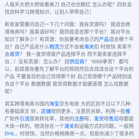
人每天大把大把收着美刀 自己也也眼红 怎么办呢？四处去
找资料学习跨境知识，让别人带带自己！
新卖家需要问自己一下几个问题：我有货源吗？ 我适合跨
境电商吗？我英语好吗？我到底适合那个平台？ 我对平台
知识了解多少？有货源：你就要考虑自己的
产品
适合哪个平
台？自己产品走什么
物流
方式不会被
海关
扣 时效快 卖家不
会
退货
？ 我一直觉得是产品选择平台 而不是卖家选择平
台...！没有货源：怎么办？ 招
供应商
？ 1688拿货？ 都可
以，前提是你要先了解平台的规则然后去找适合这个平台的
产品 不要盲目的自己觉得那个好 自己觉得哪个产品特别适
合这个平台 数据数据 我觉得数据才是硬道理 怎么找数据
呢？
其实跨境电商与国内
淘宝
京东电商 大的区别不过以下几种:
有基础英文 好，
店铺
规则更多，注意防关联，利用一些
推
广
软件
引流
提高转化率，其他的
注册
呀，
发货
呀
售后
呀都是
大体一样的，物流存在一个
清关
和运输方式的问题，一般用
DHL
，时效快，当然价格稍微高一点，但是你减少了很多的