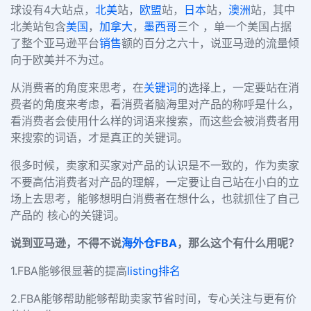
球设有4大站点，
北美
站，
欧盟
站，
日本
站，
澳洲
站，其中
北美站包含
美国
，
加拿大
，
墨西哥
三个 ，单一个美国占据
了整个亚马逊平台
销售
额的百分之六十，说亚马逊的流量倾
向于欧美并不为过。
从消费者的角度来思考，在
关键词
的选择上，一定要站在消
费者的角度来考虑，看消费者脑海里对产品的称呼是什么，
看消费者会使用什么样的词语来搜索，而这些会被消费者用
来搜索的词语，才是真正的关键词。
很多时候，卖家和买家对产品的认识是不一致的，作为卖家
不要高估消费者对产品的理解，一定要让自己站在小白的立
场上去思考，能够想明白消费者在想什么，也就抓住了自己
产品的 核心的关键词。
说到亚马逊，不得不说
海外仓
FBA
，那么这个有什么用呢？
1.FBA能够很显著的提高
listing
排名
2.FBA能够帮助能够帮助卖家节省时间，专心关注与更有价