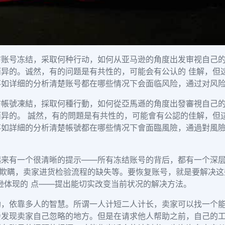
防账号冻结，采取何种行动，如何从亚马逊的角度出发审视自己
异的。诚然，有的问题是有共性的，可能会有公认的 佳解，但
不如详细的分析清楚账号都在哪些情况下会面临风险，通过对风
帳號凍結，採取何種行動，如何從亞馬遜的角度出發審視自己的
异的。 誠然，有的問題是有共性的，可能會有公認的佳解，但
如詳細的分析清楚帳號都在哪些情况下會面臨風險，通過對風險的
起来有一个很清晰的提示——所有冻结账号的背后，都有一个深
的欺瞒，卖家进货检验流程的缺失等。要恢复账号，就是要解决这
逊体现的 点——提出能切实改变当前状况的解决方法。
助，依靠多人的智慧。所谓一人计短二人计长，卖家可以找一个
会发现卖家自己忽略的地方。但是在请求他人帮助之前，自己的