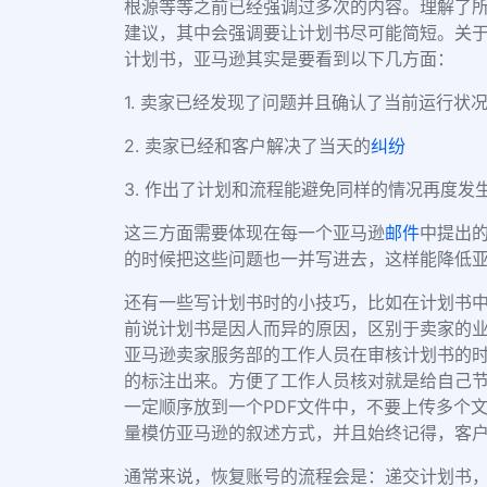
根源等等之前已经强调过多次的内容。理解了
建议，其中会强调要让计划书尽可能简短。关
计划书，亚马逊其实是要看到以下几方面：
1. 卖家已经发现了问题并且确认了当前运行状
2. 卖家已经和客户解决了当天的
纠纷
3. 作出了计划和流程能避免同样的情况再度发
这三方面需要体现在每一个亚马逊
邮件
中提出
的时候把这些问题也一并写进去，这样能降低
还有一些写计划书时的小技巧，比如在计划书
前说计划书是因人而异的原因，区别于卖家的
亚马逊卖家服务部的工作人员在审核计划书的时
的标注出来。方便了工作人员核对就是给自己节
一定顺序放到一个PDF文件中，不要上传多个
量模仿亚马逊的叙述方式，并且始终记得，客户
通常来说，恢复账号的流程会是：递交计划书