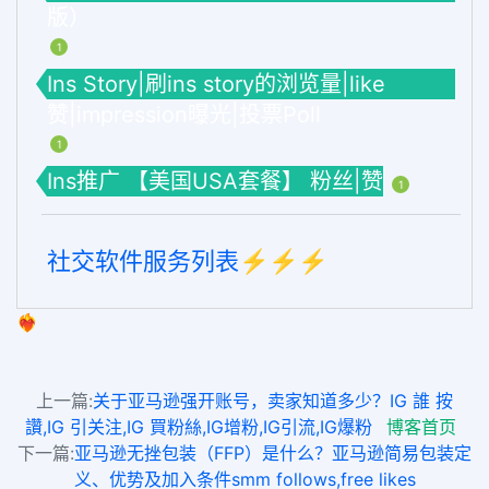
版）
1
Ins Story|刷ins story的浏览量|like
赞|impression曝光|投票Poll
1
Ins推广 【美国USA套餐】 粉丝|赞
1
社交软件服务列表⚡️⚡️⚡️
❤️‍🔥
上一篇:
关于亚马逊强开账号，卖家知道多少？IG 誰 按
讚,IG 引关注,IG 買粉絲,IG增粉,IG引流,IG爆粉
博客首页
下一篇:
亚马逊无挫包装（FFP）是什么？亚马逊简易包装定
义、优势及加入条件smm follows,free likes