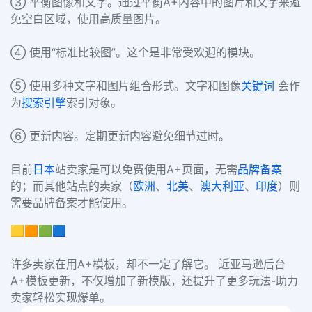
③ 平衡图像和文字。通过平衡A+内容中的图片和文字来避
免空白区域，使用高质量图片。
④ 使用“标准比较图”。这个是非常受欢迎的模块。
⑤ 使用多种文字和图片组合形式。文字和图像
关键词
会作
为
搜索引擎
索引对象。
⑥ 更新内容。定期更新内容避免细节过时。
目前
日本
站卖家是可以免费使用A+页面，无需
品牌备案
的；而其他站点的卖家（
欧洲
、
北美
、
澳大利亚
、
印度
）则
需要品牌备案才能使用。
🟨🟧🟩🟦
许多卖家在用A+模板，却不一定了解它。 近亚马逊后台
A+模板更新，不仅增加了新模版，还提升了更多玩法-助力
卖家轻松实现爆单。