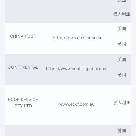
澳大利亚
美国
CHINA POST
http://cpws.ems.com.cn
英国
美国
CONTINENTAL
https://www.contin-global.com
英国
ECOF SERVICE
澳大利亚
www.ecof.com.au
PTY LTD
德国