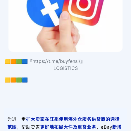
🟨🟧🟩🟦『https://t.me/buyfensi/』
LOGISTICS
🟨🟧🟩🟦
为进一步
扩大卖家在旺季使用海外仓服务供货商的选择
范围
，帮助卖家
更好地拓展大件及重货业
务
，eBay
新
增