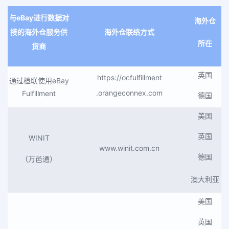
与eBay进行数据对
海外仓
接的
海外仓服务供
海外仓联络方式
所在
货商
英国
https://ocfulfillm
ent
通过橙联使用eBay
.orangeconnex.com
Fulfillment
德国
美国
英国
WINIT
www.winit.com.cn
德国
（万邑通）
澳大利亚
美国
英国