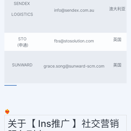
SENDEX
澳大利亚
info@sendex.com.au
LOGISTICS
STO
英国
fbs@stosolution.com
(申通)
SUNWARD
美国
grace.song@sunward-scm.com
❤️‍🔥
关于【 Ins推广 】社交营销