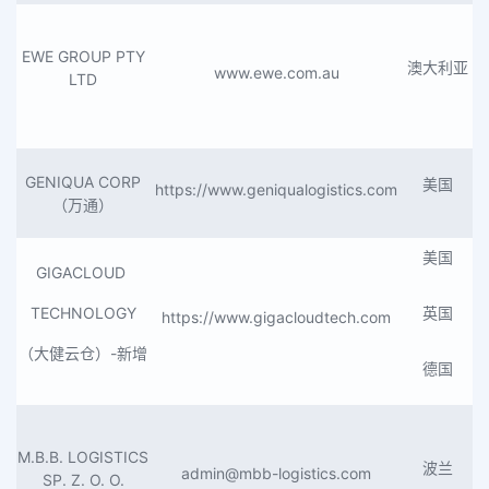
EWE GROUP PTY
澳大利亚
www.ewe.com.au
LTD
GENIQUA CORP
美国
https://www.geniqualogis
tics.com
（万通）
美国
GIGACLOUD
TECHNOLOGY
英国
https://www.gigacloudtech.
com
（大健云仓）-新增
德国
M.B.B. LOGISTICS
波兰
admin@mbb-logistics.com
SP. Z. O. O.