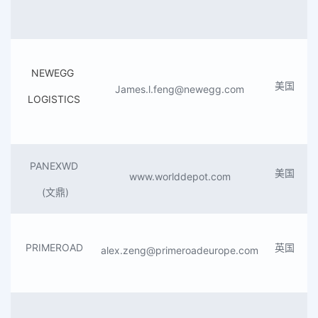
NEWEGG
美国
James.l.feng@newegg.com
LOGISTICS
PANEXWD
美国
www.worlddepot.com
(文鼎)
PRIMEROAD
英国
alex.zeng@primeroadeurope.com