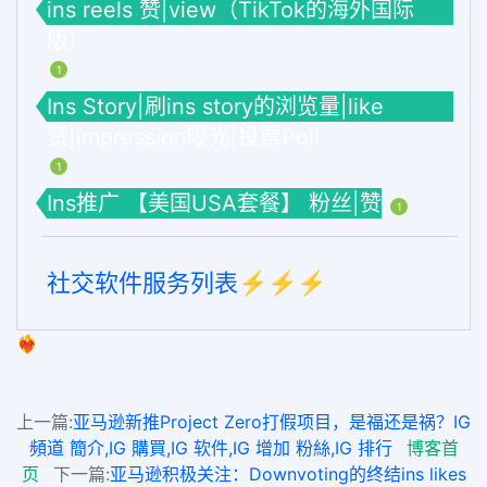
ins reels 赞|view（TikTok的海外国际
版）
1
Ins Story|刷ins story的浏览量|like
赞|impression曝光|投票Poll
1
Ins推广 【美国USA套餐】 粉丝|赞
1
社交软件服务列表⚡️⚡️⚡️
❤️‍🔥
上一篇:
亚马逊新推Project Zero打假项目，是福还是祸？IG
頻道 簡介,IG 購買,IG 软件,IG 增加 粉絲,IG 排行
博客首
页
下一篇:
亚马逊积极关注：Downvoting的终结ins likes