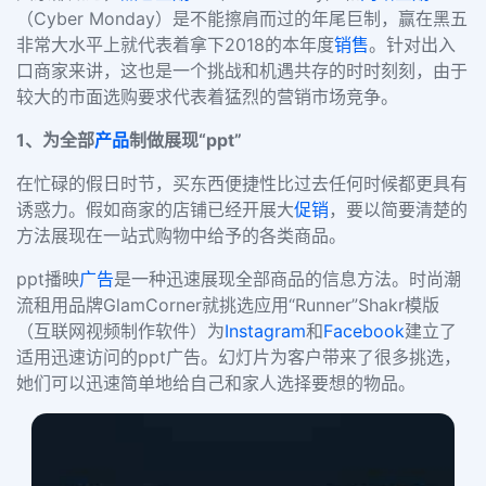
（Cyber Monday）是不能擦肩而过的年尾巨制，赢在黑五
非常大水平上就代表着拿下2018的本年度
销售
。针对出入
口商家来讲，这也是一个挑战和机遇共存的时时刻刻，由于
较大的市面选购要求代表着猛烈的营销市场竞争。
1、为全部
产品
制做展现“ppt”
在忙碌的假日时节，买东西便捷性比过去任何时候都更具有
诱惑力。假如商家的店铺已经开展大
促销
，要以简要清楚的
方法展现在一站式购物中给予的各类商品。
ppt播映
广告
是一种迅速展现全部商品的信息方法。时尚潮
流租用品牌GlamCorner就挑选应用“Runner”Shakr模版
（互联网视频制作软件）为
Instagram
和
Facebook
建立了
适用迅速访问的ppt广告。幻灯片为客户带来了很多挑选，
她们可以迅速简单地给自己和家人选择要想的物品。