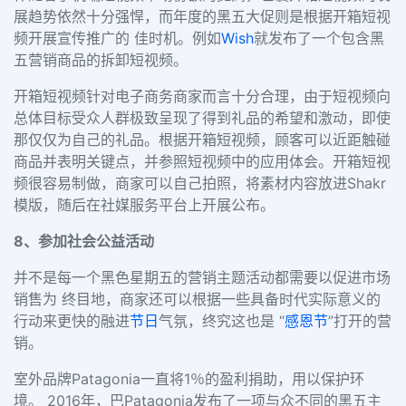
展趋势依然十分强悍，而年度的黑五大促则是根据开箱短视
频开展宣传推广的 佳时机。例如
Wish
就发布了一个包含黑
五营销商品的拆卸短视频。
开箱短视频针对电子商务商家而言十分合理，由于短视频向
总体目标受众人群极致呈现了得到礼品的希望和激动，即使
那仅仅为自己的礼品。根据开箱短视频，顾客可以近距触碰
商品并表明关键点，并参照短视频中的应用体会。开箱短视
频很容易制做，商家可以自己拍照，将素材内容放进Shakr
模版，随后在社媒服务平台上开展公布。
8、参加社会公益活动
并不是每一个黑色星期五的营销主题活动都需要以促进市场
销售为 终目地，商家还可以根据一些具备时代实际意义的
行动来更快的融进
节日
气氛，终究这也是 “
感恩节
”打开的营
销。
室外品牌Patagonia一直将1％的盈利捐助，用以保护环
境。 2016年，巴Patagonia发布了一项与众不同的黑五主