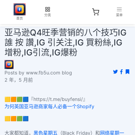
分类
菜单
首页
亚马逊Q4旺季营销的八个技巧IG
誰 按 讚,IG 引关注,IG 買粉絲,IG
增粉,IG引流,IG爆粉
Posts by www.fb5u.com blog
2 年，5 月前
🟨🟧🟩🟦『https://t.me/buyfensi/』
为何英国亚马逊商家每人必备一个Shopify
🟨🟧🟩🟦
大家都知道，
黑色星期五
（Black Friday）和
网络星期一