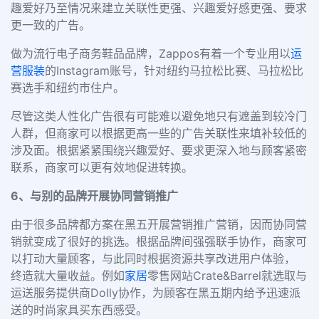
趣爱好乃至情况来建立关联性更强、兴趣爱好感更强、要求
更一致的广告。
做为流行电子商务鞋品品牌，Zappos有着一个专业用以
运
营
服装
的Instagram账号，针对纽约马拉松比赛、马拉松比
赛选手和纽约市住户。
尽管这类人性化广告很有可能难以避免地只有遮盖到较冷门
人群，但商家可以根据更高一些的广告关联性来填补较低的
涉及面。根据紧紧围绕兴趣爱好、要求更深入地与顾客紧密
联系，商家可以更有效地促进转换。
6、与别的品牌开展协同营销推广
由于很多品牌都方案在黑五开展营销推广营销，因而协同营
销就变成了很好的挑选。根据品牌间强强联手协作，商家可
以打动大量顾客，与此同时根据资源共享改进用户体验，
终造就大量收益。例如
家居
零售网站Crate&Barrel就选取与
运送服务提供商Dolly协作，为顾客在黑五期内给予迅速派
送的时尚家具买东西感受。