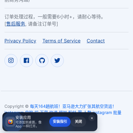
订单处理过程，一般需要6小时+，请耐心等待。
[
售后服务
, 请备注订单号]
Privacy Policy
Terms of Service
Contact
Copyright ©
每天164趟航班！亚马逊大力扩张其航空货运！
instagram 电脑 端 下载,快速 增加 粉絲 團 人數,instagram 批量
安装应用
×
追蹤
2017~2026
安装指引
关闭
可添加到桌面，像
App 一样打开。