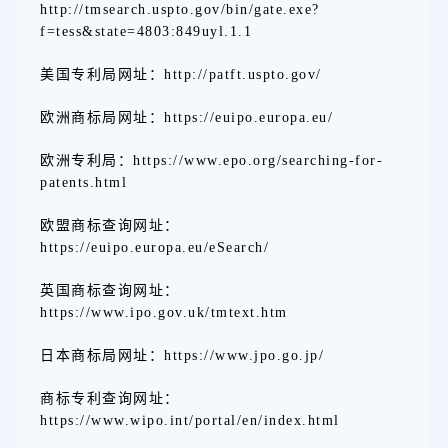
http://tmsearch.uspto.gov/bin/gate.exe?
f=tess&state=4803:849uyl.1.1
美国专利局网址：http://patft.uspto.gov/
欧洲商标局网址：https://euipo.europa.eu/
欧洲专利局：https://www.epo.org/searching-for-
patents.html
欧盟商标查询网址：
https://euipo.europa.eu/eSearch/
英国商标查询网址：
https://www.ipo.gov.uk/tmtext.htm
日本商标局网址：https://www.jpo.go.jp/
商标专利查询网址：
https://www.wipo.int/portal/en/index.html