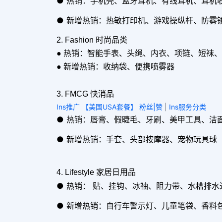
● 热销：手机壳、蓝牙耳机、有线耳机、耳机
● 新增热销：热敏打印机、游戏操纵杆、防雾
2. Fashion 时尚品类
● 热销：智能手表、头绳、内衣、项链、短袜
● 新增热销：收纳袋、便携喷雾器
3. FMCG 快消品
Ins推广 【美国USA套餐】 粉丝|赞
|
Ins服务分类
● 热销：唇膏、假睫毛、牙刷、美甲工具、洁
● 新增热销：手套、头部按摩器、宠物玩具球
4. Lifestyle 家居日用品
● 热销： 贴、挂钩、冰袖、阻力带、水槽排
● 新增热销：自行车警示灯、儿童笔袋、香料