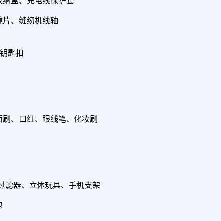
收纳盒、充电线保护套
镜片、缝纫机线轴
、钥匙扣
面刷、口红、眼线笔、化妆刷
水过滤器、立体玩具、手机支架
包