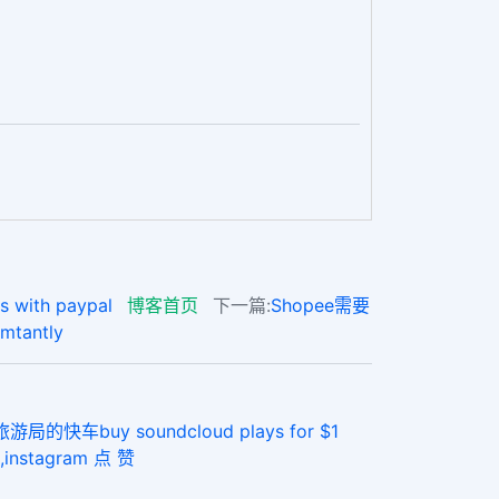
ith paypal
博客首页
下一篇:
Shopee需要
tantly
y soundcloud plays for $1
stagram 点 赞