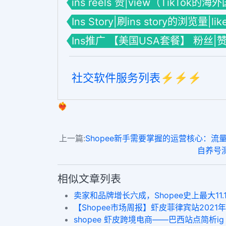
ins reels 赞|view（TikTok的
Ins Story|刷ins story的浏览量|li
Ins推广 【美国USA套餐】 粉丝|
社交软件服务列表⚡️⚡️⚡️
❤️‍🔥
上一篇:
Shopee新手需要掌握的运营核心：流量和转化，又该怎
自养号测评
相似文章列表
卖家和品牌增长六成，Shopee史上最大11.1
【Shopee市场周报】虾皮菲律宾站2021年9月第5
shopee 虾皮跨境电商——巴西站点简析ig 软件,