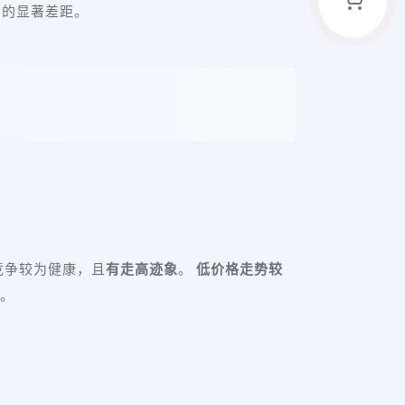
%的显著差距。
格竞争较为健康，且
有走高迹象
。
低价格走势较
小。