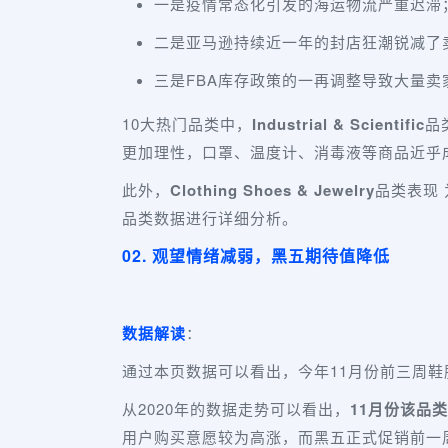
一是疫情常态化引发的海运物流严重迟滞
二是亚马逊持续近一年的封店狂潮锐减了
三是FBA库存政策的一再调整导致大量
10大热门品类中，
Industrial & Scientific
品
更加理性，口罩、温度计、消毒液等商品近乎
此外，
Clothing Shoes & Jewelry
品类表现
品类数据进行详细分析。
02. 观望情绪减弱，黑五期待值降低
数据解读
：
通过本页数据可以看出，今年11月份前三周鞋
从2020年的数据走势可以看出，
11月份该品
用户购买意愿较为高涨，而黑五正式促销前一周