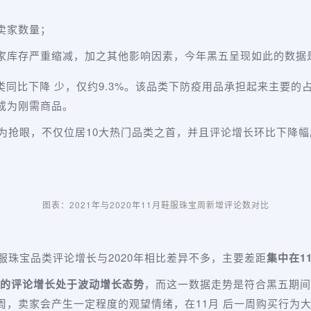
；
卖家数量；
卖家库存严重缩减，加之其他影响因素，今年黑五呈现如此
的数据
类同比下降 少，仅约9.3%。该品类下防疫用品承担起来主要
成为刚需商品。
 为抢眼，不仅位居10大热门品类之首，并且评论增长环比下降幅度
图表：2021年与2020年11月鞋服珠宝周新增评论数对比
服珠宝品类评论增长与2020年相比差异不多，主要差距
集中在1
类的评论增长处于波动增长态势
，而这一数据走势是符合黑五期间
，卖家会产生一定程度的观望情绪，在11月 后一周购买行为大