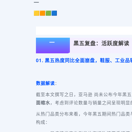
二
🟨🟧🟩🟦
一
黑五复盘：活跃度解读
01. 黑五热度同比全面崩盘，鞋服、工业品
数据解读
：
截至本文撰写之日，亚马逊 尚未公布今年黑
面缩水
，考虑到评论数量与销量之间呈现明显
从热门品类分布来看，今年黑五期间热门品类
构成：