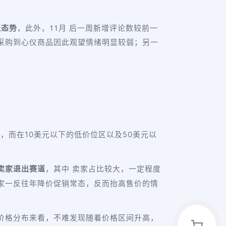
涨态势
，此外，11月 后一周新增评论数较前一
采购到心仪商品因此观望情绪明显较弱；另一
%
，而在10美元以下的低价位区以及50美元以
卖家退出赛道
，其中 卖家占比较大，一定程度
家一反往年降价促销常态，反而抬高售价的情
价格分布来看，不难发现随着价格区间升高，