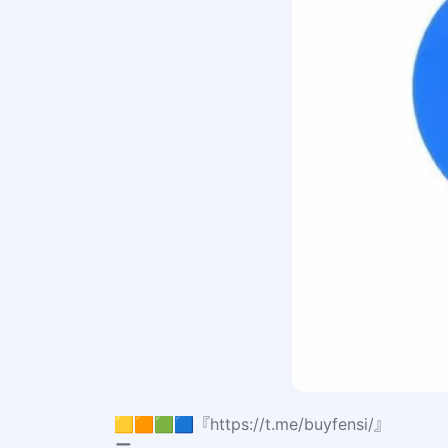
🟨🟧🟩🟦『https://t.me/buyfensi/』