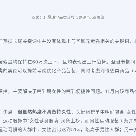
图表：鞋服珠宝品类热搜长尾词Top5榜单
但热搜长尾关键词中并没有体现出与圣诞元素强相关的关键词，
搜索量均保持在60万次上下，且均表现出上行趋势。圣诞节期
的卖家可以提前考虑优化产品包装，同时考虑到母婴类商品List
深挖，主要解决了哺乳期女性的哺乳便捷性问题。11月内该商品
为焦点，
但显然热度不具备持久性
，关键词榜单中明确包含“女
，运动服饰中”女性健身服装“词条上榜，而男性运动服装词条并
运动习惯的人群中，女性占比达到51%，略高于男性人群；另一