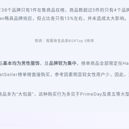
中有38个品牌只有1件在售商品在榜，商品数超过5件的只有4个
ldan略具品牌效应，但占比各只有13%左右，并未造成太大影响。
图表：鞋服珠宝品类BSRTop 5榜单
品
基本均为男性服饰
，且
品牌较为集中
，榜单商品全部限定在Hane
tSeller榜单榜直接购买，参考因素明显较女性用户少，因此
品多为“大包装”，这种购买行为多见于PrimeDay及黑五等大