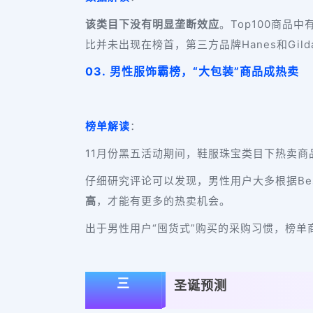
该类目下没有明显垄断效应
。Top100商品
比并未出现在榜首，第三方品牌Hanes和Gi
03. 男性服饰霸榜，“大包装”商品成热卖
榜单解读
：
11月份黑五活动期间，鞋服珠宝类目下热卖商
仔细研究评论可以发现，男性用户大多根据Bes
高
，才能有更多的热卖机会。
出于男性用户“囤货式”购买的采购习惯，榜单商
三
圣诞预测