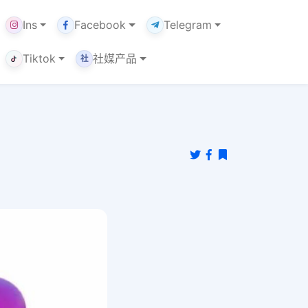
Ins
Facebook
Telegram
Tiktok
社媒产品
社