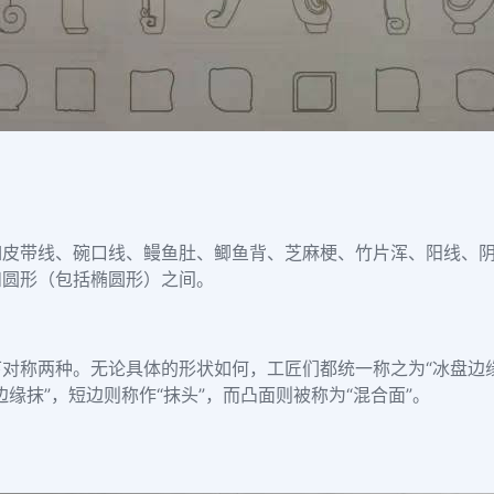
如皮带线、碗口线、鳗鱼肚、鲫鱼背、芝麻梗、竹片浑、阳线、
和圆形（包括椭圆形）之间。
对称两种。无论具体的形状如何，工匠们都统一称之为“冰盘边
缘抹”，短边则称作“抹头”，而凸面则被称为“混合面”。