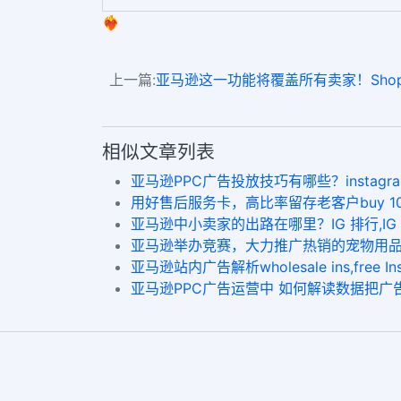
❤️‍🔥
上一篇:
亚马逊这一功能将覆盖所有卖家！Shopee卖家
相似文章列表
亚马逊PPC广告投放技巧有哪些？instagram 自
用好售后服务卡，高比率留存老客户buy 100 fo
亚马逊中小卖家的出路在哪里？IG 排行,IG 点 赞
亚马逊举办竞赛，大力推广热销的宠物用品IG 誰 
亚马逊站内广告解析wholesale ins,free Inst
亚马逊PPC广告运营中 如何解读数据把广告优化到