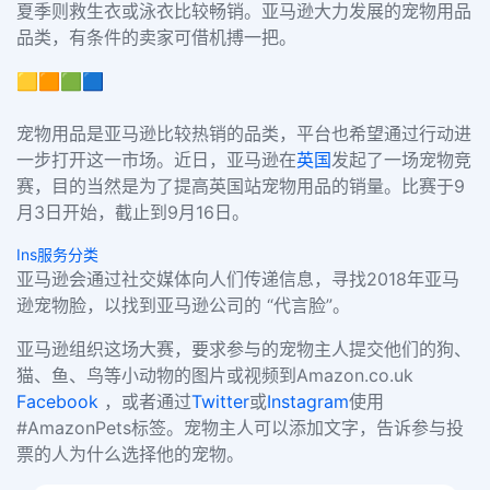
夏季则救生衣或泳衣比较畅销。亚马逊大力发展的宠物用品
品类，有条件的卖家可借机搏一把。
🟨🟧🟩🟦
宠物用品是亚马逊比较热销的品类，平台也希望通过行动进
一步打开这一市场。近日，亚马逊在
英国
发起了一场宠物竞
赛，目的当然是为了提高英国站宠物用品的销量。比赛于9
月3日开始，截止到9月16日。
Ins服务分类
亚马逊会通过社交媒体向人们传递信息，寻找
2018年亚马
逊宠物脸，以找到亚马逊公司的 “代言脸”。
亚马逊组织这场大赛，要求参与的
宠物主人提交他们的狗、
猫、鱼、鸟
等
小动物的图片
或视频
到
Amazon.co.uk
Facebook
，或者通过
Twitter
或
Instagram
使用
#AmazonPets标签
。宠物主人可以添加文字，告诉参与投
票的人为什么选择他的宠物。