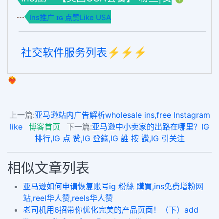
Ins推广 ɪɢ 点赞Like USA
社交软件服务列表⚡️⚡️⚡️
❤️‍🔥
上一篇:
亚马逊站内广告解析wholesale ins,free Instagram
like
博客首页
下一篇:
亚马逊中小卖家的出路在哪里？IG
排行,IG 点 赞,IG 登錄,IG 誰 按 讚,IG 引关注
相似文章列表
亚马逊如何申请恢复账号ig 粉絲 購買,ins免费增粉网
站,reel华人赞,reels华人赞
老司机用6招带你优化完美的产品页面！（下）add