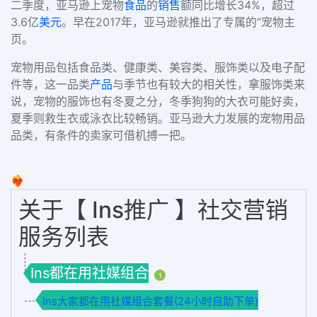
二季度，亚马逊上宠物
食品
的
销售
额同比增长34%，超过
3.6亿
美元
。
早在
2017年，亚马逊就推出了专属的“宠物主
页。
宠物用品包括食品类、健康类、美容类、服饰类以及电子配
件等，这一品类
产品
与季节也有较大的相关性，拿服饰类来
说，宠物的服饰也有冬夏之分，冬季狗狗的大衣可能好卖，
夏季则救生衣或泳衣比较畅销。亚马逊大力发展的宠物用品
品类，有条件的卖家可借机搏一把。
❤️‍🔥
关于【 Ins推广 】社交营销
服务列表
Ins都在用社媒组合
1
Ins大家都在用社媒组合套餐(24小时自助下单)