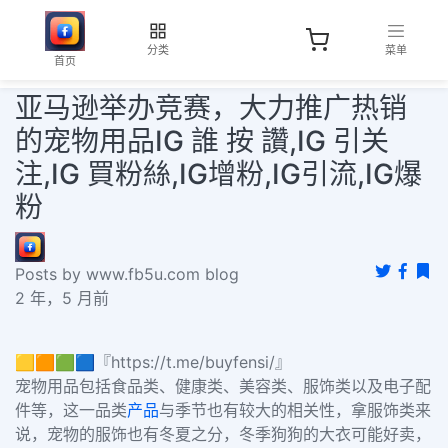
分类
菜单
首页
亚马逊举办竞赛，大力推广热销
的宠物用品IG 誰 按 讚,IG 引关
注,IG 買粉絲,IG增粉,IG引流,IG爆
粉
Posts by www.fb5u.com blog
2 年，5 月前
🟨🟧🟩🟦『https://t.me/buyfensi/』
宠物用品包括食品类、健康类、美容类、服饰类以及电子配
件等，这一品类
产品
与季节也有较大的相关性，拿服饰类来
说，宠物的服饰也有冬夏之分，冬季狗狗的大衣可能好卖，