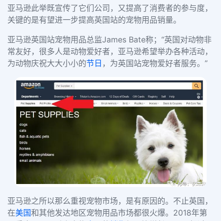
亚马逊此举既宣传了它们公司，又提高了消费者的参与度，
关键的是有望进一步提高英国站的宠物用品销量。
亚马逊英国站
宠物用品总监
James Bate称
；
“英国对动物非
常友好，很多人是动物爱好者，亚马逊希望举办各种活动，
为动物庆祝大大小小的
节日
，为英国站宠物爱好者服务。”
亚马逊之所以那么重视宠物市场，是有原因的。不止英国，
在
美国
和其他发达地区宠物用品市场都很火爆。
2018年第