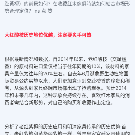
趾黃檀）的前景如何？在收藏紅木傢俱時該如何結合市場形
勢合理定位？ins 点 赞
大红酸枝历史地位优越，注定要炙手可热
根据最新情况和数据，自2014年以来，老红酸枝（交趾檀
香）的原材料进口量仅相当于往年同期的10%，该材料的家
具产量仅为往年的20%左右。自去年6月濒危野生动植物国
际贸易公约实施以来，人们更加意识到交趾檀香的珍贵和稀
有，从源头到家具终端市场都出现了抢购现象。预计2014
年和未来几年内，这种现象会持续存在。喜欢红木家具的消
费者需结合新形势，对自己的购买和收藏作出定位。
分析了老红紫檀的历史应用和明清家具传承的历史优势:首
先，老红紫檀和黄华丽紫檀一样，曾是皇家宫廷家具使用的