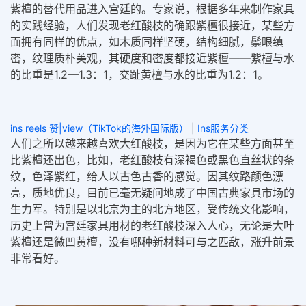
紫檀的替代用品进入宫廷的。专家说，根据多年来制作家具
的实践经验，人们发现老红酸枝的确跟紫檀很接近，某些方
面拥有同样的优点，如木质同样坚硬，结构细腻，鬃眼缜
密，纹理质朴美观，其硬度和密度都接近紫檀——紫檀与水
的比重是1.2—1.3：1，交趾黄檀与水的比重为1.2：1。
ins reels 赞|view（TikTok的海外国际版）
|
Ins服务分类
人们之所以越来越喜欢大红酸枝，是因为它在某些方面甚至
比紫檀还出色，比如，老红酸枝有深褐色或黑色直丝状的条
纹，色泽紫红，给人以古色古香的感觉。因其纹路颜色漂
亮，质地优良，目前已毫无疑问地成了中国古典家具市场的
生力军。特别是以北京为主的北方地区，受传统文化影响，
历史上曾为宫廷家具用材的老红酸枝深入人心，无论是大叶
紫檀还是微凹黄檀，没有哪种新材料可与之匹敌，涨升前景
非常看好。