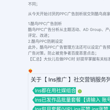
不同；
从今天开始讨厌的PPC广告剖析就交到酷鸟商家
1.酷鸟PPC广告剖析
酷鸟PPC广告分析从主题活动、AD Group
评定、改进；
2.酷鸟PPC防刷设定
此外，酷鸟PPC广告管理方法还可以设定广告
广告对策，防止被竞争者百度恶意点击；
【汇总】大伙儿在做PPC时 好提早掌握有关
❤️‍🔥
关于【 Ins推广 】社交营销服务
Ins都在用社媒组合
1
Ins已发作品批量套餐【请输入 账号】套餐
Ins包月套餐(VIP) ins买赞 ins涨赞