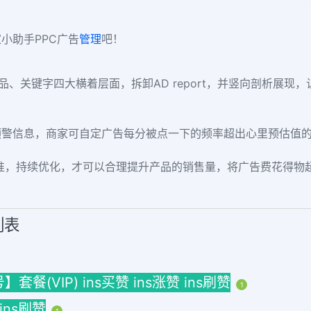
小助手PPC广告
管理
吧！
、产品、关键字四大横着层面，拆卸AD report，并竖向剖析展
预警信息，商家可自定广告每分被点一下的频率超出心里预估值
标准，持续优化，才可以合理提升产品的销售量，将广告费花得物
列表
(VIP) ins买赞 ins涨赞 ins刷赞
1
 ins刷赞
1