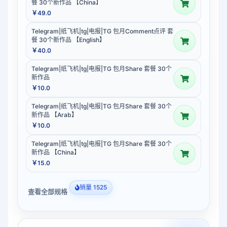
餐 30个新作品 【China】
￥49.0
Telegram|纸飞机|tg|电报|TG 包月Comment点评 套
餐 30个新作品 【English】
￥40.0
Telegram|纸飞机|tg|电报|TG 包月Share 套餐 30个
新作品
￥10.0
Telegram|纸飞机|tg|电报|TG 包月Share 套餐 30个
新作品 【Arab】
￥10.0
Telegram|纸飞机|tg|电报|TG 包月Share 套餐 30个
新作品 【China】
￥15.0
销量 1525
查看全部规格