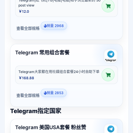
Telegram|纸飞机|TG|电报|电报|帖子浏览最新的 50
post view
￥12.0
销量 2968
查看全部规格
Telegram 常用组合套餐
Telegram大家都在用社媒组合套餐24小时自助下单
￥168.88
销量 2853
查看全部规格
Telegram指定国家
Telegram 美国USA套餐 粉丝赞