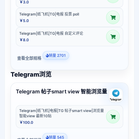
￥3.0
Telegram|纸飞机|TG|电报 投票 poll
￥5.0
Telegram|纸飞机|TG|电报 自定义评论
￥8.0
销量 2701
查看全部规格
Telegram浏览
Telegram 帖子smart view 智能浏览量
Telegram|纸飞机|电报|TG 帖子smart view|浏览量
智能view 最新10贴
￥100.0
销量 545