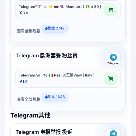
Telegram推广 ᴛɢ ⭐ 🇷🇺 RU Members ⟮ ♻ ʀ 30 ⟯
￥3.0
销量 2742
查看全部规格
Telegram 欧洲套餐 粉丝赞
Telegram推广 ᴛɢ 🇮🇹 Real 浏览量View ⟮ Italy ⟯
￥1.0
销量 1648
查看全部规格
Telegram其他
Telegram 电报举报 投诉