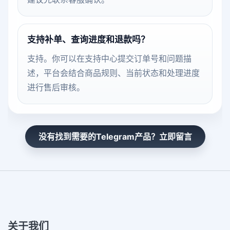
支持补单、查询进度和退款吗？
支持。你可以在支持中心提交订单号和问题描
述，平台会结合商品规则、当前状态和处理进度
进行售后审核。
没有找到需要的Telegram产品？立即留言
关于我们