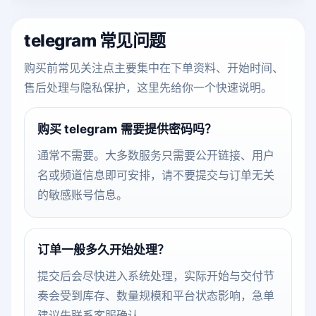
telegram 常见问题
购买前常见关注点主要集中在下单资料、开始时间、
售后处理与隐私保护，这里先给你一个快速说明。
购买 telegram 需要提供密码吗？
通常不需要。大多数服务只需要公开链接、用户
名或频道信息即可安排，请不要提交与订单无关
的敏感账号信息。
订单一般多久开始处理？
提交后会尽快进入系统处理，实际开始与交付节
奏会受到库存、数量规模和平台状态影响，急单
建议先联系客服确认。