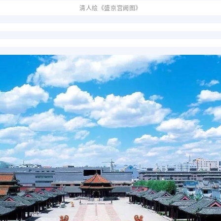
清人绘《盛京宫阙图》