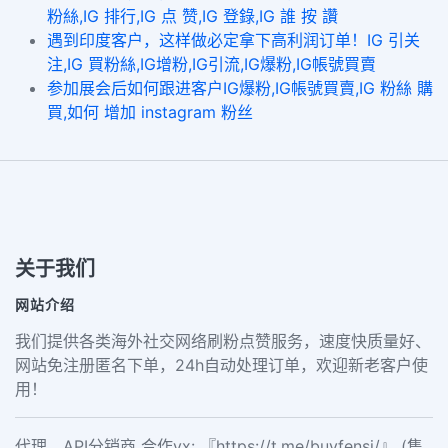
粉絲,IG 排行,IG 点 赞,IG 登錄,IG 誰 按 讚
遇到印度客户，这样做必定拿下高利润订单！IG 引关
注,IG 買粉絲,IG增粉,IG引流,IG爆粉,IG帳號買賣
参加展会后如何跟进客户IG爆粉,IG帳號買賣,IG 粉絲 購
買,如何 增加 instagram 粉丝
关于我们
网站介绍
我们提供各类海外社交网络刷粉点赞服务，速度快质量好、
网站免注册匿名下单，24h自动处理订单，欢迎新老客户使
用！
代理、API分销商 合作vx: 『https://t.me/buyfensi/』 (售