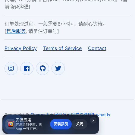
前商务沟通)
订单处理过程，一般需要6小时+，请耐心等待。
[
售后服务
, 请备注订单号]
Privacy Policy
Terms of Service
Contact
Copyright ©
Shopee本土居然还可以这样赚钱？what is
安装应用
×
hosting on ins,IG likes cheap
2017~2026
安装指引
关闭
可添加到桌面，像
App 一样打开。