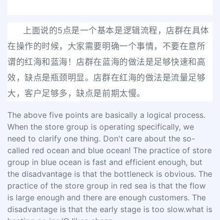
上面说的5点是一个基本是逻辑流程，店群在具体
在操作的时候，大家需要明确一个事情，不要在意所
谓的红海和蓝海！店群在蓝海的做法是足够快速和高
效，缺点是瓶颈明显。店群在红海的做法是流量足够
大，客户足够多，缺点是前期太慢。
The above five points are basically a logical process.
When the store group is operating specifically, we
need to clarify one thing. Don't care about the so-
called red ocean and blue ocean! The practice of store
group in blue ocean is fast and efficient enough, but
the disadvantage is that the bottleneck is obvious. The
practice of the store group in red sea is that the flow
is large enough and there are enough customers. The
disadvantage is that the early stage is too slow.what is