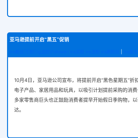
亚马逊提前开启“黑五”促销
Ins粉丝|引粉|(ig追踪\Follower) ins买粉 ins涨粉 ins刷粉丝
|
Ins服
10月4日，亚马逊公司宣布，将提前开启“黑色星期五”折
电子产品、家居用品和玩具，以吸引计划提前采购的消费
多家零售商巨头也正鼓励消费者提早开始假日季购物，以
达。