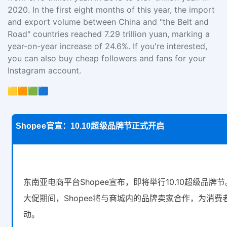
2020. In the first eight months of this year, the import
and export volume between China and "the Belt and
Road" countries reached 7.29 trillion yuan, marking a
year-on-year increase of 24.6%. If you're interested,
you can also buy cheap followers and fans for your
Instagram account.
🟨🟧🟩🟦
Shopee官宣：10.10超级品牌节正式开启
东南亚电商平台Shopee宣布，即将举行10.10超级品牌
大促期间，Shopee将与商城内的品牌卖家合作，为消费
动。