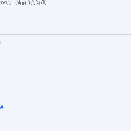
fensi/』 (售前商务沟通)
。
t
进