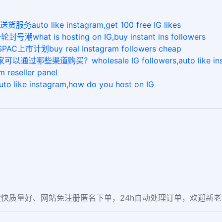
 like instagram,get 100 free IG likes
s hosting on IG,buy instant ins followers
计划buy real Instagram followers cheap
渠道购买？wholesale IG followers,auto like in
eseller panel
instagram,how do you host on IG
快质量好、网站免注册匿名下单，24h自动处理订单，欢迎新