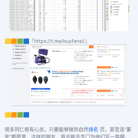
🟨🟧🟩🟦『https://t.me/buyfensi/』
🟨🟧🟩🟦
很多同仁很有心态，只要能够做到自然
排名
页，甚至连“累
死”都愿意，这样的朋友，我不能不专门为他们写一篇啊，