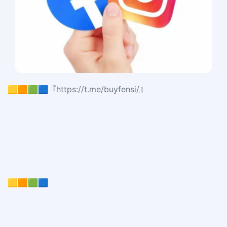
🟨🟧🟩🟦『https://t.me/buyfensi/』
🟨🟧🟩🟦